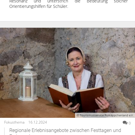
Resonanz und unterstrich die Bedeutung solcher
Orientierungshilfen für Schüler.
© Tourismusservice Rotkäppchenland e.V.
Fokusthema
16.12.2024
0
Regionale Erlebnisangebote zwischen Festtagen und