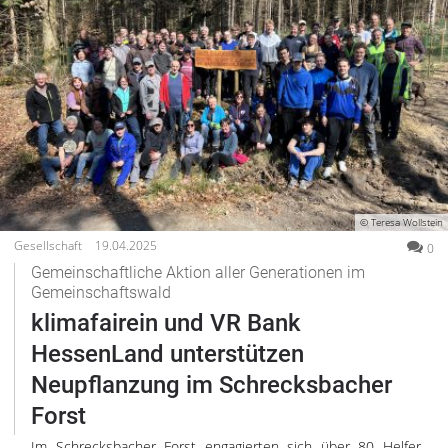
© Teresa Wollstein
Gesellschaft
19.04.2025
0
Gemeinschaftliche Aktion aller Generationen im
Gemeinschaftswald
klimafairein und VR Bank
HessenLand unterstützen
Neupflanzung im Schrecksbacher
Forst
Im Schrecksbacher Forst engagierten sich über 80 Helfer,