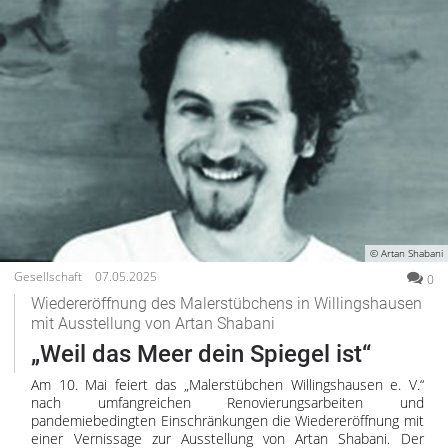
© Artan Shabani
Gesellschaft
07.05.2025
0
Wiedereröffnung des Malerstübchens in Willingshausen
mit Ausstellung von Artan Shabani
„Weil das Meer dein Spiegel ist“
Am 10. Mai feiert das „Malerstübchen Willingshausen e. V.“
nach umfangreichen Renovierungsarbeiten und
pandemiebedingten Einschränkungen die Wiedereröffnung mit
einer Vernissage zur Ausstellung von Artan Shabani. Der