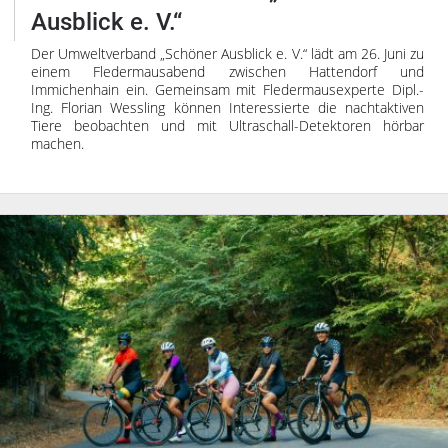
Impressum
Ausblick e. V.“
Datenschutzerklärung
Der Umweltverband „Schöner Ausblick e. V.“ lädt am 26. Juni zu
einem Fledermausabend zwischen Hattendorf und
Immichenhain ein. Gemeinsam mit Fledermausexperte Dipl.-
Ing. Florian Wessling können Interessierte die nachtaktiven
Tiere beobachten und mit Ultraschall-Detektoren hörbar
machen.