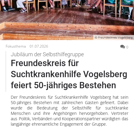
Gesellschaft
Gesundheit
Neu
bei
Kultur
Oberhessen-
Lifestyle
Live?
© Freundeskreis Vogelsberg
Wirtschaft
Registriere
Fokusthema
01.07.2026
0
dich
Jubiläum der Selbsthilfegruppe
Vogelsberg
jetzt
Freundeskreis für
kostenlos
Alsfeld
Suchtkrankenhilfe Vogelsberg
Lauterbach
Jetzt
Romrod
feiert 50-jähriges Bestehen
kostenlos
registrieren
Homberg
Der Freundeskreis für Suchtkrankenhilfe Vogelsberg hat sein
Ohm
50-jähriges Bestehen mit zahlreichen Gästen gefeiert. Dabei
Schotten
wurde die Bedeutung der Selbsthilfe für suchtkranke
Menschen und ihre Angehörigen hervorgehoben. Vertreter
Schlitz
aus Politik, Verbänden und Kooperationspartner würdigten das
Antrifttal
langjährige ehrenamtliche Engagement der Gruppe.
Feldatal