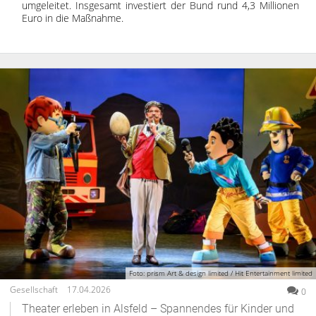
umgeleitet. Insgesamt investiert der Bund rund 4,3 Millionen
Euro in die Maßnahme.
Foto: prism Art & design limited / Hit Entertainment limited
Gesellschaft
17.04.2026
0
Theater erleben in Alsfeld – Spannendes für Kinder und