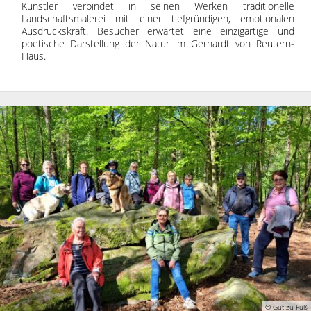
Künstler verbindet in seinen Werken traditionelle
Landschaftsmalerei mit einer tiefgründigen, emotionalen
Ausdruckskraft. Besucher erwartet eine einzigartige und
poetische Darstellung der Natur im Gerhardt von Reutern-
Haus.
© Gut zu Fuß