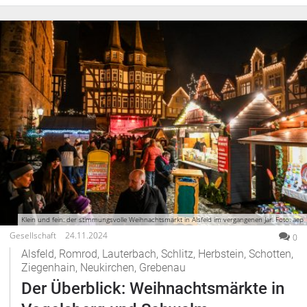
Klein und fein: der stimmungsvolle Weihnachtsmarkt in Alsfeld im vergangenen Jar. Foto: aep
Gesellschaft
24.11.2024
0
Alsfeld, Romrod, Lauterbach, Schlitz, Herbstein, Schotten,
Ziegenhain, Neukirchen, Grebenau
Der Überblick: Weihnachtsmärkte in