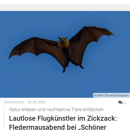
Freiensteinau
Gemünden
Grebenau
Grebenhain
Herbstein
Kirtorf
Lautertal
Mücke
Schwalmtal
Ulrichstein
Wartenberg
Schwalm
© John Torcasio/Unsplash
Gesellschaft
20.06.2026
0
Fulda
Natur erleben und nachtaktive Tiere entdecken
Gießen
Lautlose Flugkünstler im Zickzack:
Fledermausabend bei „Schöner