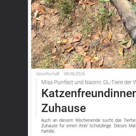
Grebenau
Grebenhain
Herbstein
Kirtorf
Lautertal
Mücke
Schwalmtal
Ulrichstein
Wartenberg
Gesellschaft
08.08.2026
Miss Purrfect und Naomi: OL-Tiere der
Schwalm
Katzenfreundinne
Fulda
Gießen
Zuhause
Impressum
Auch an diesem Wochenende sucht das Tierhei
Zuhause für einen ihrer Schützlinge. Dieses Mal
Datenschutzerklärung
Familie.