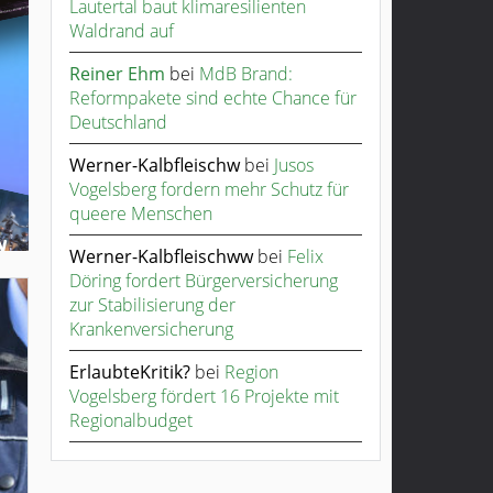
Lautertal baut klimaresilienten
Waldrand auf
Reiner Ehm
bei
MdB Brand:
Reformpakete sind echte Chance für
Deutschland
Werner-Kalbfleischw
bei
Jusos
Vogelsberg fordern mehr Schutz für
queere Menschen
Werner-Kalbfleischww
bei
Felix
Döring fordert Bürgerversicherung
zur Stabilisierung der
Krankenversicherung
ErlaubteKritik?
bei
Region
Vogelsberg fördert 16 Projekte mit
Regionalbudget