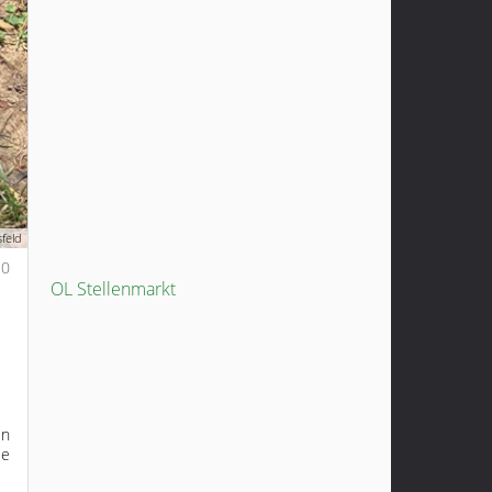
feld
0
OL Stellenmarkt
en
le