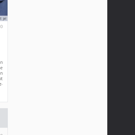
: jal
0
n
ie
en
it
z-