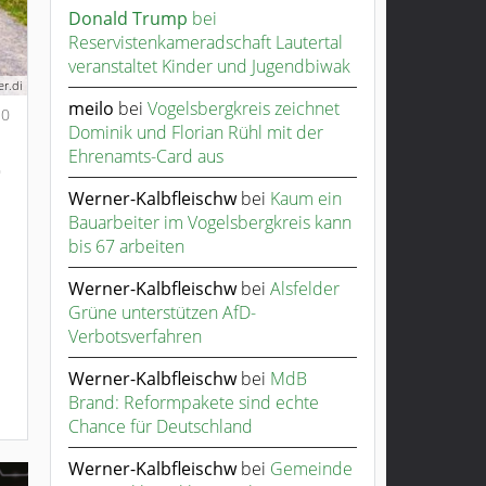
Donald Trump
bei
Reservistenkameradschaft Lautertal
veranstaltet Kinder und Jugendbiwak
er.di
meilo
bei
Vogelsbergkreis zeichnet
0
Dominik und Florian Rühl mit der
Ehrenamts-Card aus
Werner-Kalbfleischw
bei
Kaum ein
Bauarbeiter im Vogelsbergkreis kann
bis 67 arbeiten
Werner-Kalbfleischw
bei
Alsfelder
Grüne unterstützen AfD-
Verbotsverfahren
Werner-Kalbfleischw
bei
MdB
Brand: Reformpakete sind echte
Chance für Deutschland
Werner-Kalbfleischw
bei
Gemeinde