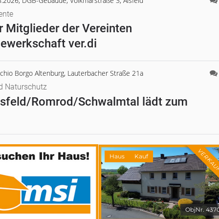
08.2026, DGB-Gebäude, Volkmarstraße 3, Alsfeld
ente
 Mitglieder der Vereinten
ewerkschaft ver.di
cchio Borgo Altenburg, Lauterbacher Straße 21a
d Naturschutz
sfeld/Romrod/Schwalmtal lädt zum