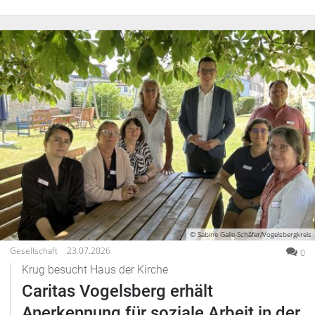
© Sabine Galle-Schäfer/Vogelsbergkreis
Gesellschaft
23.07.2026
0
Krug besucht Haus der Kirche
Caritas Vogelsberg erhält
Anerkennung für soziale Arbeit in der