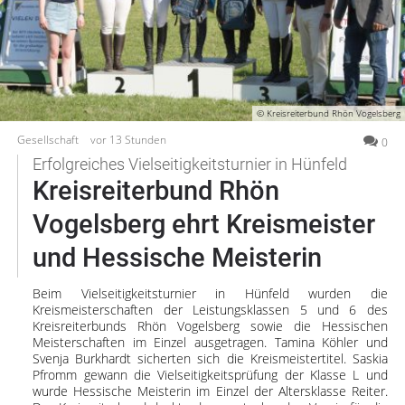
Gesellschaft
Gesundheit
Neu
bei
Kultur
Oberhessen-
Lifestyle
Live?
© Kreisreiterbund Rhön Vogelsberg
Wirtschaft
Registriere
Gesellschaft
vor 13 Stunden
0
dich
Erfolgreiches Vielseitigkeitsturnier in Hünfeld
Vogelsberg
jetzt
Kreisreiterbund Rhön
kostenlos
Alsfeld
Vogelsberg ehrt Kreismeister
Lauterbach
Jetzt
Romrod
und Hessische Meisterin
kostenlos
registrieren
Homberg
Beim Vielseitigkeitsturnier in Hünfeld wurden die
Ohm
Kreismeisterschaften der Leistungsklassen 5 und 6 des
Schotten
Kreisreiterbunds Rhön Vogelsberg sowie die Hessischen
Meisterschaften im Einzel ausgetragen. Tamina Köhler und
Schlitz
Svenja Burkhardt sicherten sich die Kreismeistertitel. Saskia
Antrifttal
Pfromm gewann die Vielseitigkeitsprüfung der Klasse L und
wurde Hessische Meisterin im Einzel der Altersklasse Reiter.
Feldatal