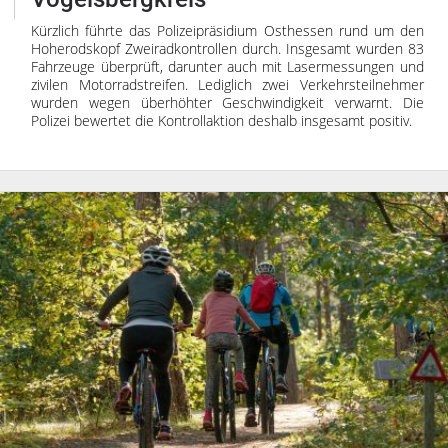
Kürzlich führte das Polizeipräsidium Osthessen rund um den
Hoherodskopf Zweiradkontrollen durch. Insgesamt wurden 83
Fahrzeuge überprüft, darunter auch mit Lasermessungen und
zivilen Motorradstreifen. Lediglich zwei Verkehrsteilnehmer
wurden wegen überhöhter Geschwindigkeit verwarnt. Die
Polizei bewertet die Kontrollaktion deshalb insgesamt positiv.