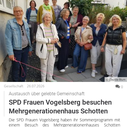
© Claudia Blum
Gesellschaft
26.07.2026
0
Austausch über gelebte Gemeinschaft
SPD Frauen Vogelsberg besuchen
Mehrgenerationenhaus Schotten
Die SPD Frauen Vogelsberg haben ihr Sommerprogramm mit
einem Besuch des Mehrgenerationenhauses Schotten