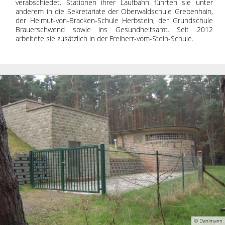
verabschiedet. Stationen ihrer Laufbahn führten sie unter
anderem in die Sekretariate der Oberwaldschule Grebenhain,
der Helmut-von-Bracken-Schule Herbstein, der Grundschule
Brauerschwend sowie ins Gesundheitsamt. Seit 2012
arbeitete sie zusätzlich in der Freiherr-vom-Stein-Schule.
© Dahlmann