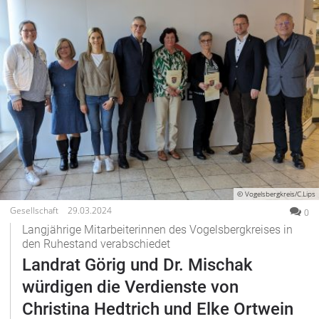
© Vogelsbergkreis/C.Lips
Gesellschaft
29.03.2024
0
Langjährige Mitarbeiterinnen des Vogelsbergkreises in
den Ruhestand verabschiedet
Landrat Görig und Dr. Mischak
würdigen die Verdienste von
Christina Hedtrich und Elke Ortwein