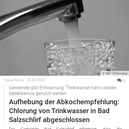
© Ralf1403/pixabay
Fokusthema
25.07.2024
0
Gemeinde gibt Entwarnung: Trinkwasser kann wieder
bedenkenlos genutzt werden
Aufhebung der Abkochempfehlung:
Chlorung von Trinkwasser in Bad
Salzschlirf abgeschlossen
Die Gemeinde Bad Salzschlirf informiert, dass die