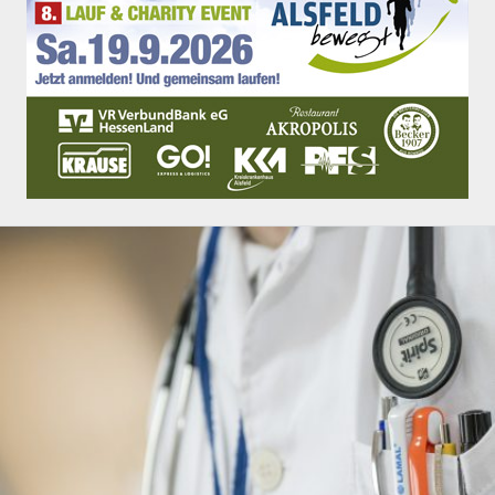
Freiensteinau
Gemünden
Grebenau
Grebenhain
Herbstein
Kirtorf
Lautertal
Mücke
Schwalmtal
Ulrichstein
Wartenberg
Schwalm
Fulda
Gießen