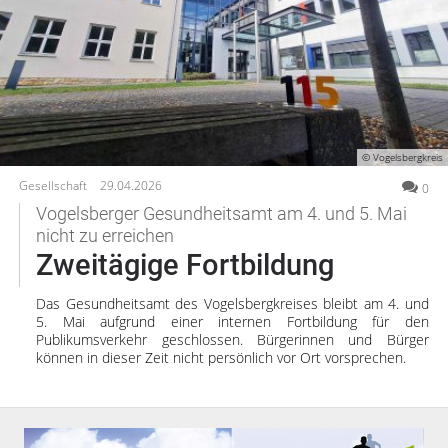
Gesellschaft
Gesundheit
Neu
bei
Kultur
Oberhessen-
Lifestyle
Live?
Wirtschaft
Registriere
© Vogelsbergkreis
dich
Vogelsberg
Gesellschaft
29.04.2026
0
jetzt
kostenlos
Vogelsberger Gesundheitsamt am 4. und 5. Mai
Alsfeld
nicht zu erreichen
Lauterbach
Zweitägige Fortbildung
Jetzt
Romrod
kostenlos
registrieren
Homberg
Das Gesundheitsamt des Vogelsbergkreises bleibt am 4. und
5. Mai aufgrund einer internen Fortbildung für den
Ohm
Publikumsverkehr geschlossen. Bürgerinnen und Bürger
Schotten
können in dieser Zeit nicht persönlich vor Ort vorsprechen.
Schlitz
Antrifttal
Feldatal