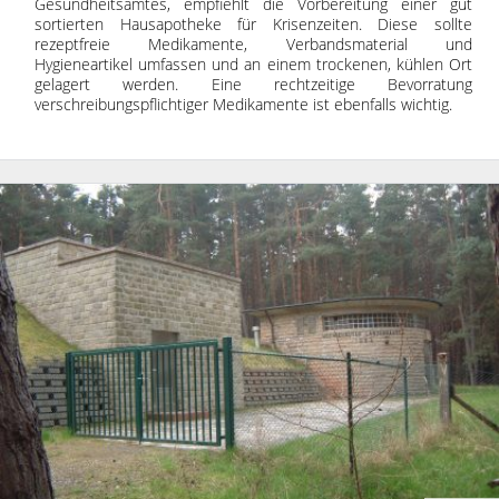
Gesundheitsamtes, empfiehlt die Vorbereitung einer gut
sortierten Hausapotheke für Krisenzeiten. Diese sollte
rezeptfreie Medikamente, Verbandsmaterial und
Hygieneartikel umfassen und an einem trockenen, kühlen Ort
gelagert werden. Eine rechtzeitige Bevorratung
verschreibungspflichtiger Medikamente ist ebenfalls wichtig.