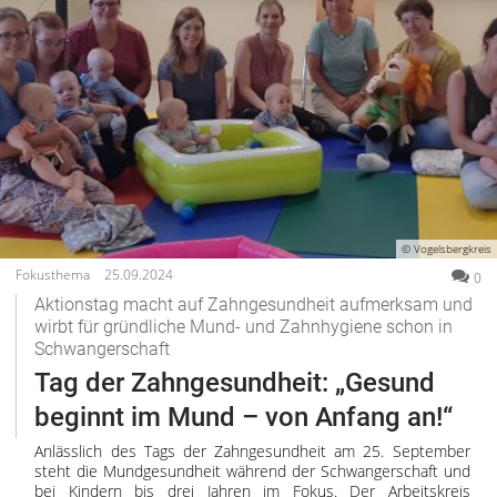
© Vogelsbergkreis
Fokusthema
25.09.2024
0
Aktionstag macht auf Zahngesundheit aufmerksam und
wirbt für gründliche Mund- und Zahnhygiene schon in
Schwangerschaft
Tag der Zahngesundheit: „Gesund
beginnt im Mund – von Anfang an!“
Anlässlich des Tags der Zahngesundheit am 25. September
steht die Mundgesundheit während der Schwangerschaft und
bei Kindern bis drei Jahren im Fokus. Der Arbeitskreis