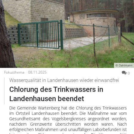
© Dahlmann
Fokusthema
08.11.2025
0
Wasserqualität in Landenhausen wieder einwandfrei
Chlorung des Trinkwassers in
Landenhausen beendet
Die Gemeinde Wartenberg hat die Chlorung des Trinkwassers
im Ortsteil Landenhausen beendet. Die Maßnahme war vom
Gesundheitsamt des Vogelsbergkreises angeordnet worden,
nachdem Grenzwerte überschritten worden waren. Nach
erfolgreichen Maßnahmen und unauffälligen Laborbefunden ist