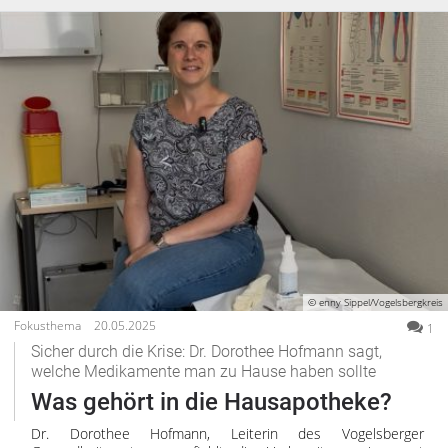
© enny Sippel/Vogelsbergkreis
Fokusthema
20.05.2025
1
Sicher durch die Krise: Dr. Dorothee Hofmann sagt,
welche Medikamente man zu Hause haben sollte
Was gehört in die Hausapotheke?
Dr. Dorothee Hofmann, Leiterin des Vogelsberger