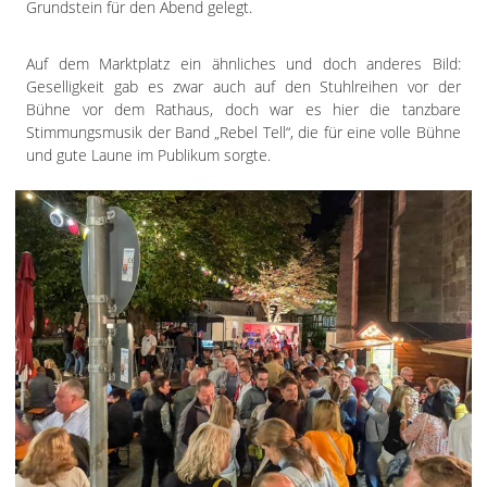
Grundstein für den Abend gelegt.
Auf dem Marktplatz ein ähnliches und doch anderes Bild:
Geselligkeit gab es zwar auch auf den Stuhlreihen vor der
Bühne vor dem Rathaus, doch war es hier die tanzbare
Stimmungsmusik der Band „Rebel Tell“, die für eine volle Bühne
und gute Laune im Publikum sorgte.