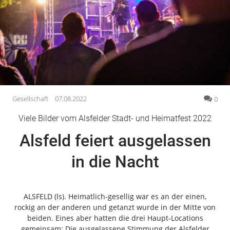
Gesellschaft
Gesundheit
Kultur
Lifestyle
Wirtschaft
Vogelsberg
Gesellschaft
07.08.2022
0
Alsfeld
Viele Bilder vom Alsfelder Stadt- und Heimatfest 2022
Lauterbach
Alsfeld feiert ausgelassen
Romrod
Homberg
in die Nacht
Ohm
Schotten
Schlitz
ALSFELD (ls). Heimatlich-gesellig war es an der einen,
rockig an der anderen und getanzt wurde in der Mitte von
Antrifttal
beiden. Eines aber hatten die drei Haupt-Locations
Feldatal
gemeinsam: Die ausgelassene Stimmung der Alsfelder