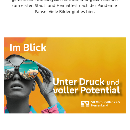
Freiensteinau
zum ersten Stadt- und Heimatfest nach der Pandemie-
Pause. Viele Bilder gibt es hier.
Gemünden
Grebenau
Grebenhain
Herbstein
Kirtorf
Lautertal
Mücke
Schwalmtal
Ulrichstein
Wartenberg
Schwalm
Fulda
Gießen