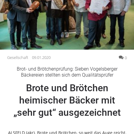
Gesellschaft
Gesundheit
Kultur
Lifestyle
Wirtschaft
Vogelsberg
Gesellschaft
09.01.2020
0
Alsfeld
Brot- und Brötchenprüfung: Sieben Vogelsberger
Lauterbach
Bäckereien stellten sich dem Qualitätsprüfer
Romrod
Brote und Brötchen
Homberg
heimischer Bäcker mit
Ohm
Schotten
„sehr gut“ ausgezeichnet
Schlitz
Antrifttal
Feldatal
ALSFELD (akr). Brote und Brötchen, so weit das Auge reicht,