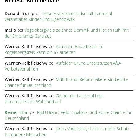
Neueste Kommentare
Donald Trump
bei
Reservistenkameradschaft Lautertal
veranstaltet Kinder und Jugendbiwak
meilo
bei
Vogelsbergkreis zeichnet Dominik und Florian Rühl mit
der Ehrenamts-Card aus
Werner-Kalbfleischw
bei
Kaum ein Bauarbeiter im
Vogelsbergkreis kann bis 67 arbeiten
Werner-Kalbfleischw
bei
Alsfelder Grüne unterstützen AfD-
Verbotsverfahren
Werner-Kalbfleischw
bei
MdB Brand: Reformpakete sind echte
Chance für Deutschland
Werner-Kalbfleischw
bei
Gemeinde Lautertal baut
klimaresilienten Waldrand auf
Reiner Ehm
bei
MdB Brand: Reformpakete sind echte Chance für
Deutschland
Werner-Kalbfleischw
bei
Jusos Vogelsberg fordern mehr Schutz
für queere Menschen