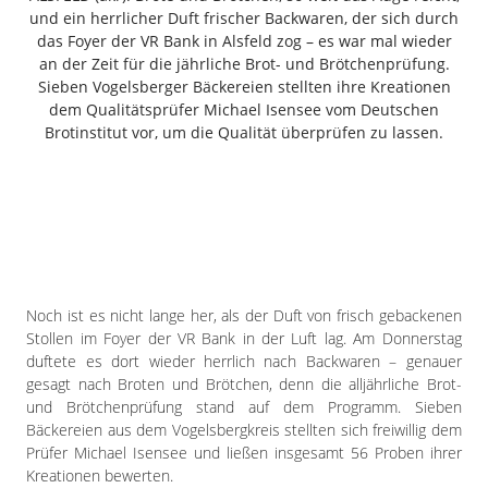
Freiensteinau
und ein herrlicher Duft frischer Backwaren, der sich durch
das Foyer der VR Bank in Alsfeld zog – es war mal wieder
Gemünden
an der Zeit für die jährliche Brot- und Brötchenprüfung.
Grebenau
Sieben Vogelsberger Bäckereien stellten ihre Kreationen
Grebenhain
dem Qualitätsprüfer Michael Isensee vom Deutschen
Brotinstitut vor, um die Qualität überprüfen zu lassen.
Herbstein
Kirtorf
Lautertal
Mücke
Schwalmtal
Ulrichstein
Wartenberg
Noch ist es nicht lange her, als der Duft von frisch gebackenen
Stollen im Foyer der VR Bank in der Luft lag. Am Donnerstag
Schwalm
duftete es dort wieder herrlich nach Backwaren – genauer
gesagt nach Broten und Brötchen, denn die alljährliche Brot-
Fulda
und Brötchenprüfung stand auf dem Programm. Sieben
Gießen
Bäckereien aus dem Vogelsbergkreis stellten sich freiwillig dem
Prüfer Michael Isensee und ließen insgesamt 56 Proben ihrer
Kreationen bewerten.