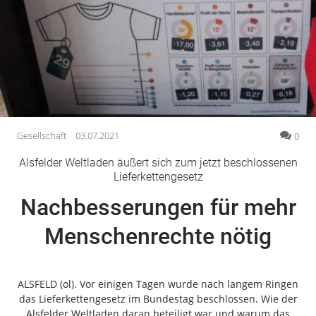
Gesellschaft
Gesundheit
Kultur
Lifestyle
Wirtschaft
Vogelsberg
Gesellschaft
03.07.2021
0
Alsfeld
Alsfelder Weltladen äußert sich zum jetzt beschlossenen
Lauterbach
Lieferkettengesetz
Romrod
Nachbesserungen für mehr
Homberg
Menschenrechte nötig
Ohm
Schotten
Schlitz
ALSFELD (ol). Vor einigen Tagen wurde nach langem Ringen
Antrifttal
das Lieferkettengesetz im Bundestag beschlossen. Wie der
Feldatal
Alsfelder Weltladen daran beteiligt war und warum das