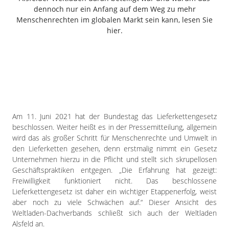
Freiensteinau
dennoch nur ein Anfang auf dem Weg zu mehr
Menschenrechten im globalen Markt sein kann, lesen Sie
Gemünden
hier.
Grebenau
Grebenhain
Herbstein
Kirtorf
Lautertal
Mücke
Am 11. Juni 2021 hat der Bundestag das Lieferkettengesetz
Schwalmtal
beschlossen. Weiter heißt es in der Pressemitteilung, allgemein
Ulrichstein
wird das als großer Schritt für Menschenrechte und Umwelt in
Wartenberg
den Lieferketten gesehen, denn erstmalig nimmt ein Gesetz
Unternehmen hierzu in die Pflicht und stellt sich skrupellosen
Schwalm
Geschäftspraktiken entgegen. „Die Erfahrung hat gezeigt:
Freiwilligkeit funktioniert nicht. Das beschlossene
Fulda
Lieferkettengesetz ist daher ein wichtiger Etappenerfolg, weist
Gießen
aber noch zu viele Schwächen auf.“ Dieser Ansicht des
Weltladen-Dachverbands schließt sich auch der Weltladen
Alsfeld an.