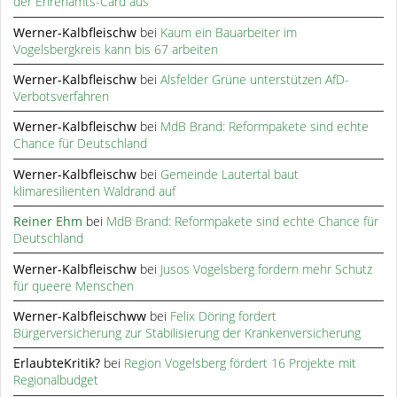
der Ehrenamts-Card aus
Werner-Kalbfleischw
bei
Kaum ein Bauarbeiter im
Vogelsbergkreis kann bis 67 arbeiten
Werner-Kalbfleischw
bei
Alsfelder Grüne unterstützen AfD-
Verbotsverfahren
Werner-Kalbfleischw
bei
MdB Brand: Reformpakete sind echte
Chance für Deutschland
Werner-Kalbfleischw
bei
Gemeinde Lautertal baut
klimaresilienten Waldrand auf
Reiner Ehm
bei
MdB Brand: Reformpakete sind echte Chance für
Deutschland
Werner-Kalbfleischw
bei
Jusos Vogelsberg fordern mehr Schutz
für queere Menschen
Werner-Kalbfleischww
bei
Felix Döring fordert
Bürgerversicherung zur Stabilisierung der Krankenversicherung
ErlaubteKritik?
bei
Region Vogelsberg fördert 16 Projekte mit
Regionalbudget