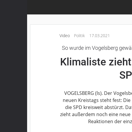
Grebenau
Grebenhain
Herbstein
Kirtorf
Video
Politik
17.03.2021
Lautertal
Mücke
So wurde im Vogelsberg gewähl
Schwalmtal
Klimaliste zieht
Ulrichstein
Wartenberg
SP
Schwalm
Fulda
VOGELSBERG (ls). Der Vogelsb
neuen Kreistags steht fest: Die
Gießen
die SPD kreisweit abstürzt. Da
zieht außerdem noch eine neue Kr
Impressum
Reaktionen der einz
Datenschutzerklärung