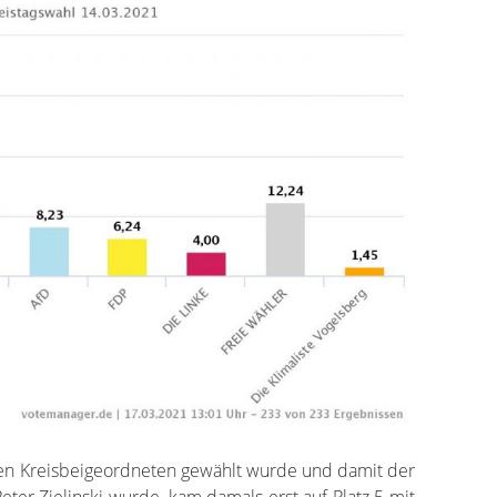
ten Kreisbeigeordneten gewählt wurde und damit der
ter Zielinski wurde, kam damals erst auf Platz 5 mit