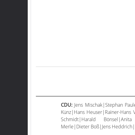
CDU:
Jens Mischak|Stephan Paule
Künz|Hans Heuser|Rainer-Hans Vol
Schmidt|Harald Bönsel|Anita
Merle|Dieter Boß|Jens Heddrich|M