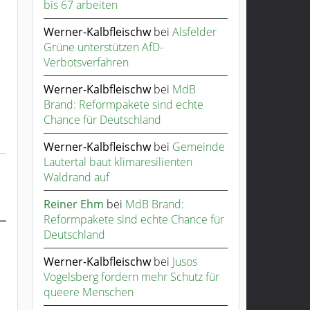
bis 67 arbeiten
Werner-Kalbfleischw
bei
Alsfelder
Grüne unterstützen AfD-
Verbotsverfahren
Werner-Kalbfleischw
bei
MdB
Brand: Reformpakete sind echte
Chance für Deutschland
Werner-Kalbfleischw
bei
Gemeinde
Lautertal baut klimaresilienten
Waldrand auf
Reiner Ehm
bei
MdB Brand:
Reformpakete sind echte Chance für
Deutschland
Werner-Kalbfleischw
bei
Jusos
Vogelsberg fordern mehr Schutz für
queere Menschen