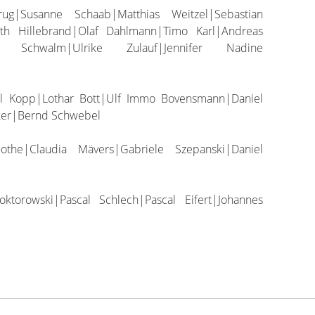
g|Susanne Schaab|Matthias Weitzel|Sebastian
beth Hillebrand|Olaf Dahlmann|Timo Karl|Andreas
go Schwalm|Ulrike Zulauf|Jennifer Nadine
l Kopp|Lothar Bott|Ulf Immo Bovensmann|Daniel
ker|Bernd Schwebel
he|Claudia Mävers|Gabriele Szepanski|Daniel
torowski|Pascal Schlech|Pascal Eifert|Johannes