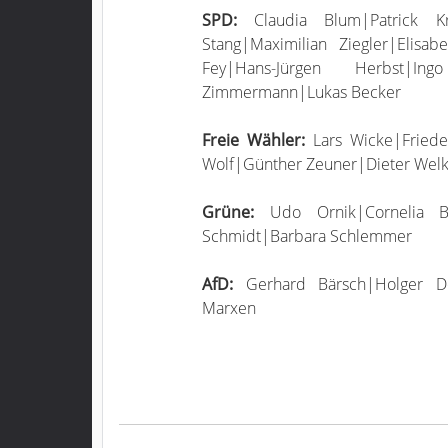
SPD:
Claudia Blum|Patrick Kru
Stang|Maximilian Ziegler|Elisa
Fey|Hans-Jürgen Herbst|In
Zimmermann|Lukas Becker
Freie Wähler:
Lars Wicke|Friede
Wolf|Günther Zeuner|Dieter Wel
Grüne:
Udo Ornik|Cornelia Bot
Schmidt|Barbara Schlemmer
AfD:
Gerhard Bärsch|Holger Dok
Marxen