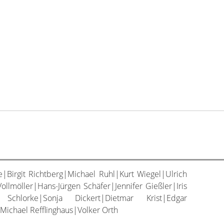
|Birgit Richtberg|Michael Ruhl|Kurt Wiegel|Ulrich
lmöller|Hans-Jürgen Schäfer|Jennifer Gießler|Iris
 Schlorke|Sonja Dickert|Dietmar Krist|Edgar
ichael Refflinghaus|Volker Orth