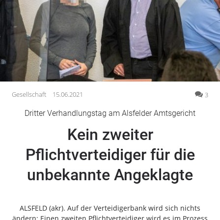
Gesellschaft
Gesundheit
Kultur
Lifestyle
Wirtschaft
Vogelsberg
Gesellschaft
15.06.2021
3
Alsfeld
Dritter Verhandlungstag am Alsfelder Amtsgericht
Lauterbach
Kein zweiter
Romrod
Homberg
Pflichtverteidiger für die
Ohm
unbekannte Angeklagte
Schotten
Schlitz
Antrifttal
ALSFELD (akr). Auf der Verteidigerbank wird sich nichts
Feldatal
ändern: Einen zweiten Pflichtverteidiger wird es im Prozess