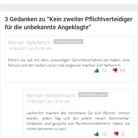
3 Gedanken zu “
Kein zweiter Pflichtverteidiger
für die unbekannte Angeklagte
”
Werner -Kalbfleisch
16.06.2021 um 20:18 Uhr
Hören sie auf mit dem unwürdigen Gerichtsverfahren,sie haben eine
Person und der wollen sie es mal zeigensie machen sich lächerlich.
12
53
Werner +Rindermulch
17.06.2021 um 13:28 Uhr
Lächerlich machen alle höchstens Sie sich Werner. Immer
wieder, jeden Tag und bei jedem neuen Kommentar.
Inhaltslos und gespickt von Rechtschreibfehlern, haben sie
nichts besseres zu tun?
12
2