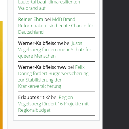
Lautertal baut klimaresilienten
Waldrand auf
Reiner Ehm
bei
MdB Brand:
Reformpakete sind echte Chance für
Deutschland
Werner-Kalbfleischw
bei
Jusos
Vogelsberg fordern mehr Schutz für
queere Menschen
Werner-Kalbfleischww
bei
Felix
Döring fordert Bürgerversicherung
zur Stabilisierung der
Krankenversicherung
ErlaubteKritik?
bei
Region
Vogelsberg fördert 16 Projekte mit
Regionalbudget