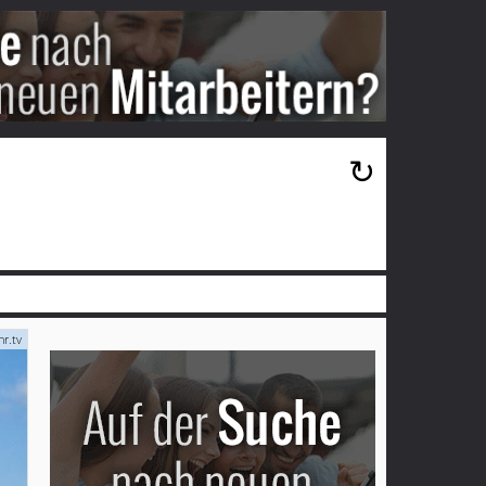
×
↻
r.tv