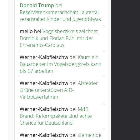
Donald Trump
bei
Reservistenkameradschaft Lautertal
veranstaltet Kinder und Jugendbiwak
meilo
bei
Vogelsbergkreis zeichnet
Dominik und Florian Rühl mit der
Ehrenamts-Card aus
Werner-Kalbfleischw
bei
Kaum ein
Bauarbeiter im Vogelsbergkreis kann
bis 67 arbeiten
Werner-Kalbfleischw
bei
Alsfelder
Grüne unterstützen AfD-
Verbotsverfahren
Werner-Kalbfleischw
bei
MdB
Brand: Reformpakete sind echte
Chance für Deutschland
Werner-Kalbfleischw
bei
Gemeinde