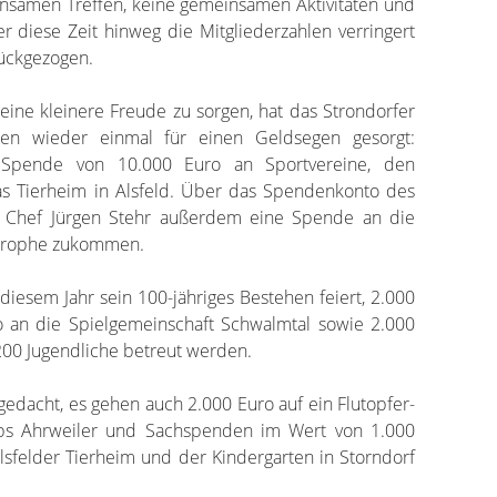
nsamen Treffen, keine gemeinsamen Aktivitäten und
r diese Zeit hinweg die Mitgliederzahlen verringert
ückgezogen.
 eine kleinere Freude zu sorgen, hat das Strondorfer
en wieder einmal für einen Geldsegen gesorgt:
e Spende von 10.000 Euro an Sportvereine, den
as Tierheim in Alsfeld. Über das Spendenkonto des
ef Chef Jürgen Stehr außerdem eine Spende an die
strophe zukommen.
 diesem Jahr sein 100-jähriges Bestehen feiert, 2.000
o an die Spielgemeinschaft Schwalmtal sowie 2.000
 200 Jugendliche betreut werden.
gedacht, es gehen auch 2.000 Euro auf ein Flutopfer-
bs Ahrweiler und Sachspenden im Wert von 1.000
Alsfelder Tierheim und der Kindergarten in Storndorf