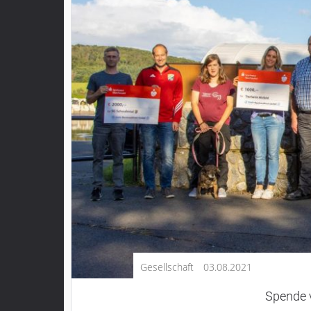
Kultur
Lifestyle
Wirtschaft
Vogelsberg
Alsfeld
Lauterbach
Romrod
Homberg
Ohm
Schotten
Schlitz
Antrifttal
Gesellschaft
03.08.2021
Feldatal
Freiensteinau
Spende 
Gemünden