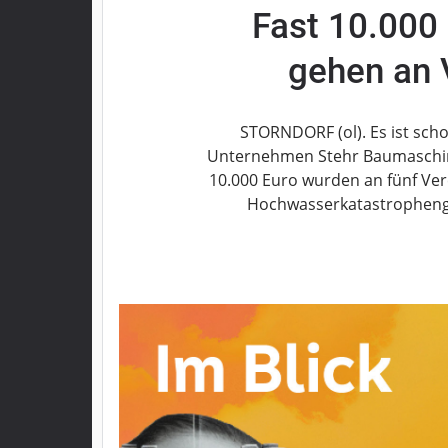
Fast 10.000
Grebenau
Grebenhain
gehen an 
Herbstein
Kirtorf
Lautertal
STORNDORF (ol). Es ist scho
Mücke
Unternehmen Stehr Baumaschine
10.000 Euro wurden an fünf Ver
Schwalmtal
Hochwasserkatastrophengeb
Ulrichstein
Wartenberg
Schwalm
Fulda
Gießen
Impressum
Datenschutzerklärung