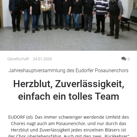
Gesellschaft
Gesundheit
Kultur
Lifestyle
Wirtschaft
Vogelsberg
Gesellschaft
24.01.2020
0
Alsfeld
Jahreshauptversammlung des Eudorfer Posaunenchors
Lauterbach
Herzblut, Zuverlässigkeit,
Romrod
Homberg
einfach ein tolles Team
Ohm
Schotten
Schlitz
EUDORF (ol). Das immer schwieriger werdende Umfeld des
Chores nagt auch am Posaunenchor, und nur durch das
Antrifttal
Herzblut und Zuverlässigkeit jedes einzelnen Bläsers ist
Feldatal
der Chor überlebensfähig. Auch mit den zwei „Rückkehrer“