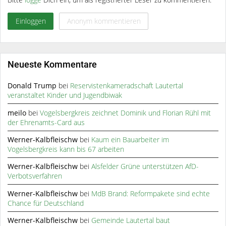
Einloggen
Anonym kommentieren
Neueste Kommentare
Donald Trump
bei
Reservistenkameradschaft Lautertal
veranstaltet Kinder und Jugendbiwak
meilo
bei
Vogelsbergkreis zeichnet Dominik und Florian Rühl mit
der Ehrenamts-Card aus
Werner-Kalbfleischw
bei
Kaum ein Bauarbeiter im
Vogelsbergkreis kann bis 67 arbeiten
Werner-Kalbfleischw
bei
Alsfelder Grüne unterstützen AfD-
Verbotsverfahren
Werner-Kalbfleischw
bei
MdB Brand: Reformpakete sind echte
Chance für Deutschland
Werner-Kalbfleischw
bei
Gemeinde Lautertal baut