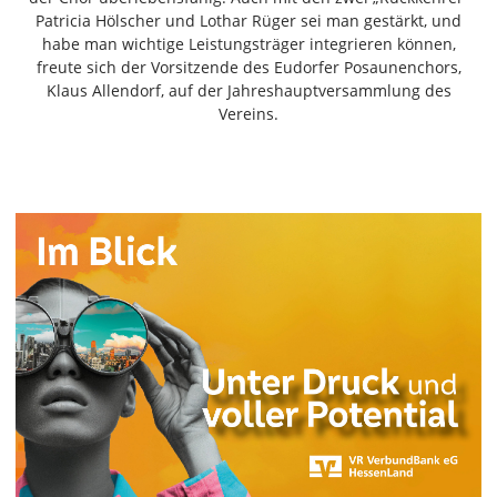
Freiensteinau
Patricia Hölscher und Lothar Rüger sei man gestärkt, und
habe man wichtige Leistungsträger integrieren können,
Gemünden
freute sich der Vorsitzende des Eudorfer Posaunenchors,
Grebenau
Klaus Allendorf, auf der Jahreshauptversammlung des
Grebenhain
Vereins.
Herbstein
Kirtorf
Lautertal
Mücke
Schwalmtal
Ulrichstein
Wartenberg
Schwalm
Fulda
Gießen