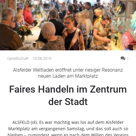
Gesellschaft
Gesundheit
Kultur
Lifestyle
Wirtschaft
Vogelsberg
Gesellschaft
19.08.2019
1
Alsfeld
Alsfelder Weltladen eröffnet unter riesiger Resonanz
Lauterbach
neuen Laden am Marktplatz
Romrod
Faires Handeln im Zentrum
Homberg
der Stadt
Ohm
Schotten
Schlitz
ALSFELD (ol). Es war mächtig was los auf dem Alsfelder
Antrifttal
Marktplatz am vergangenen Samstag, und das soll auch so
Feldatal
bleiben – zumindest, wenn es nach dem Willen des Vereins