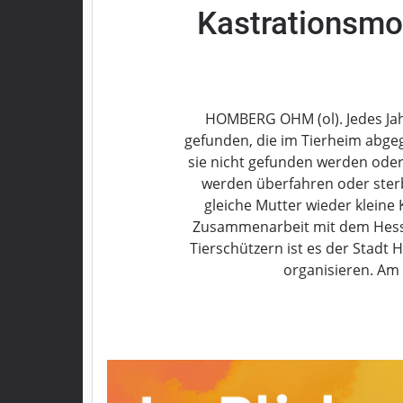
Kastrationsmo
Grebenau
Grebenhain
Herbstein
Kirtorf
Lautertal
HOMBERG OHM (ol). Jedes Jah
Mücke
gefunden, die im Tierheim abge
sie nicht gefunden werden oder
Schwalmtal
werden überfahren oder sterb
Ulrichstein
gleiche Mutter wieder kleine
Wartenberg
Zusammenarbeit mit dem Hessi
Schwalm
Tierschützern ist es der Stad
organisieren. Am 2
Fulda
Gießen
Impressum
Datenschutzerklärung