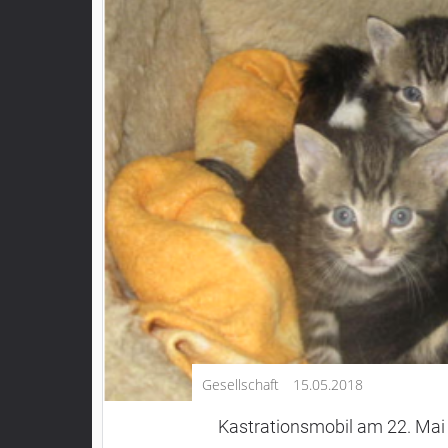
Kultur
Lifestyle
Wirtschaft
Vogelsberg
Alsfeld
Lauterbach
Romrod
Homberg
Ohm
Schotten
Schlitz
Antrifttal
Gesellschaft
15.05.2018
Feldatal
Freiensteinau
Kastrationsmobil am 22. Mai 
Gemünden