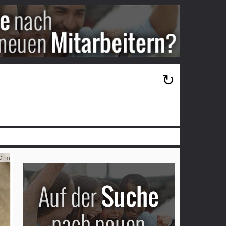
×
↻
 Ohm