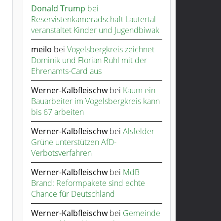
Donald Trump
bei
Reservistenkameradschaft Lautertal
veranstaltet Kinder und Jugendbiwak
meilo
bei
Vogelsbergkreis zeichnet
Dominik und Florian Rühl mit der
Ehrenamts-Card aus
Werner-Kalbfleischw
bei
Kaum ein
Bauarbeiter im Vogelsbergkreis kann
bis 67 arbeiten
Werner-Kalbfleischw
bei
Alsfelder
Grüne unterstützen AfD-
Verbotsverfahren
Werner-Kalbfleischw
bei
MdB
Brand: Reformpakete sind echte
Chance für Deutschland
Werner-Kalbfleischw
bei
Gemeinde