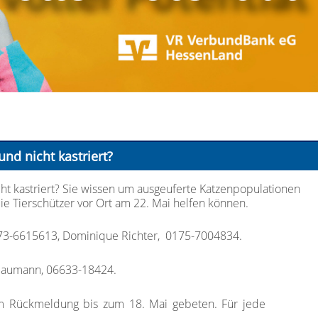
und nicht kastriert?
cht kastriert? Sie wissen um ausgeuferte Katzenpopulationen
ie Tierschützer vor Ort am 22. Mai helfen können.
0173-6615613, Dominique Richter, 0175-7004834.
 Haumann, 06633-18424.
m Rückmeldung bis zum 18. Mai gebeten. Für jede