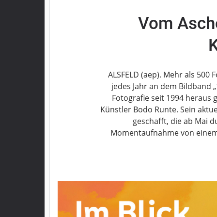
Grebenau
Vom Asch
Grebenhain
Herbstein
K
Kirtorf
Lautertal
ALSFELD (aep). Mehr als 500 F
Mücke
jedes Jahr an dem Bildband „1
Schwalmtal
Fotografie seit 1994 heraus g
Ulrichstein
Künstler Bodo Runte. Sein aktuel
Wartenberg
geschafft, die ab Mai 
Schwalm
Momentaufnahme von einem 
Fulda
Gießen
Impressum
Datenschutzerklärung