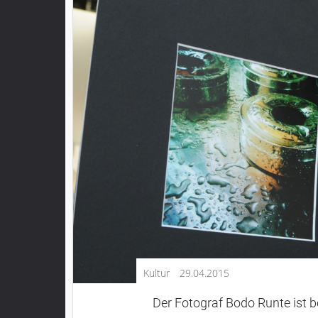
Kultur
Lifestyle
Wirtschaft
Vogelsberg
Alsfeld
Lauterbach
Romrod
Homberg
Ohm
Schotten
Schlitz
Antrifttal
Kultur
29.04.2015
Feldatal
Freiensteinau
Der Fotograf Bodo Runte ist b
Gemünden