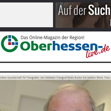
erliner Gesellschaft für Fotografie: der Alsfelder Fotograf Bodo Runte mit seinem Werk. Foto