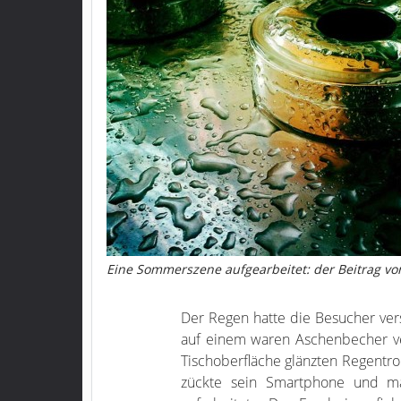
Eine Sommerszene aufgearbeitet: der Beitrag vo
Der Regen hatte die Besucher ver
auf einem waren Aschenbecher ve
Tischoberfläche glänzten Regentrop
zückte sein Smartphone und m