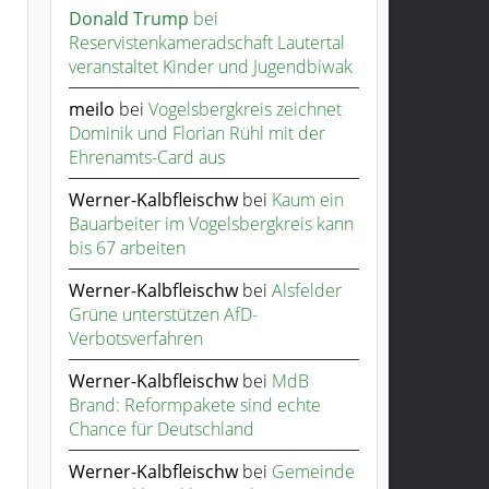
Donald Trump
bei
Reservistenkameradschaft Lautertal
veranstaltet Kinder und Jugendbiwak
meilo
bei
Vogelsbergkreis zeichnet
Dominik und Florian Rühl mit der
Ehrenamts-Card aus
Werner-Kalbfleischw
bei
Kaum ein
Bauarbeiter im Vogelsbergkreis kann
bis 67 arbeiten
Werner-Kalbfleischw
bei
Alsfelder
Grüne unterstützen AfD-
Verbotsverfahren
Werner-Kalbfleischw
bei
MdB
Brand: Reformpakete sind echte
Chance für Deutschland
Werner-Kalbfleischw
bei
Gemeinde