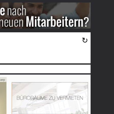
×
↻
: aep