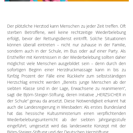
Impressum
Datenschutzerklärung
Der plötzliche Herztod kann Menschen zu jeder Zeit treffen. Oft
sterben Betroffene, weil keine rechtzeitige Wiederbelebung
erfolgt, bevor der Rettungsdienst eintrifft. Solche Situationen
können überall eintreten – nicht nur zuhause in der Familie,
sondern auch in der Schule, im Bus oder auf einer Party. Als
Ersthelfer mit Kenntnissen in der Wiederbelebung sollten daher
möglichst viele Menschen ausgebildet sein – denn durch den
sofortigen Beginn einer Herzdruckmassage kann in bis zu
fünfzig Prozent der Fälle eine Rückkehr zum selbstständigen
Herzschlag erreicht werden „Bereits junge Menschen ab der
siebten Klasse sind in der Lage, Erwachsene zu reanimieren“,
sagt die Björn-Steiger-Stiftung, deren Initiative „HERZSICHER in
der Schule“ genau da ansetzt. Diese Notwendigkeit erkannt hat
auch die Landesregierung in Wiesbaden: Als erstes Bundesland
hat das hessische Kultusministerium einen verpflichtenden
Wiederbelebungsunterricht ab der siebten Jahrgangsstufe
eingeführt; umgesetzt wird das landesweite Konzept mit der
Björn-Steiger-Stiftung und der Deutschen Herzstiftung.