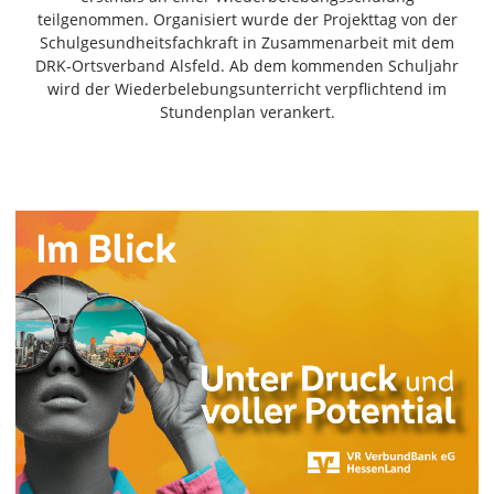
Freiensteinau
teilgenommen. Organisiert wurde der Projekttag von der
Schulgesundheitsfachkraft in Zusammenarbeit mit dem
Gemünden
DRK-Ortsverband Alsfeld. Ab dem kommenden Schuljahr
Grebenau
wird der Wiederbelebungsunterricht verpflichtend im
Grebenhain
Stundenplan verankert.
Herbstein
Kirtorf
Lautertal
Mücke
Schwalmtal
Ulrichstein
Wartenberg
Schwalm
Fulda
Gießen