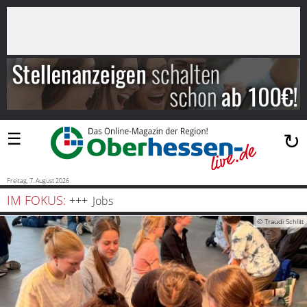
×
Suchen
…
Startseite
Blaulicht
☰
↻
Sport
Politik
Freitag, 7. August 2026
IM FOKUS:
Jobs
Bauen
© Traudi Schlitt
und
Wohnen
Freizeit