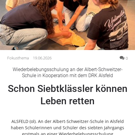
Gesellschaft
Gesundheit
Kultur
Lifestyle
Wirtschaft
Vogelsberg
Fokusthema
19.06.2026
0
Alsfeld
Wiederbelebungsschulung an der Albert-Schweitzer-
Lauterbach
Schule in Kooperation mit dem DRK Alsfeld
Romrod
Schon Siebtklässler können
Homberg
Leben retten
Ohm
Schotten
Schlitz
ALSFELD (ol). An der Albert-Schweitzer-Schule in Alsfeld
Antrifttal
haben Schülerinnen und Schüler des siebten Jahrgangs
Feldatal
erstmals an einer Wiederbelebungsschulung