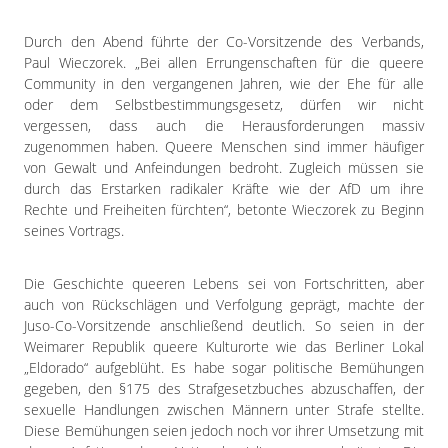
Impressum
Datenschutzerklärung
Durch den Abend führte der Co-Vorsitzende des Verbands,
Paul Wieczorek. „Bei allen Errungenschaften für die queere
Community in den vergangenen Jahren, wie der Ehe für alle
oder dem Selbstbestimmungsgesetz, dürfen wir nicht
vergessen, dass auch die Herausforderungen massiv
zugenommen haben. Queere Menschen sind immer häufiger
von Gewalt und Anfeindungen bedroht. Zugleich müssen sie
durch das Erstarken radikaler Kräfte wie der AfD um ihre
Rechte und Freiheiten fürchten“, betonte Wieczorek zu Beginn
seines Vortrags.
Die Geschichte queeren Lebens sei von Fortschritten, aber
auch von Rückschlägen und Verfolgung geprägt, machte der
Juso-Co-Vorsitzende anschließend deutlich. So seien in der
Weimarer Republik queere Kulturorte wie das Berliner Lokal
„Eldorado“ aufgeblüht. Es habe sogar politische Bemühungen
gegeben, den §175 des Strafgesetzbuches abzuschaffen, der
sexuelle Handlungen zwischen Männern unter Strafe stellte.
Diese Bemühungen seien jedoch noch vor ihrer Umsetzung mit