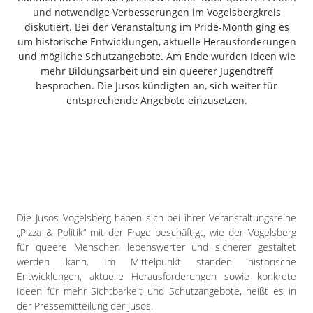
Freiensteinau
und notwendige Verbesserungen im Vogelsbergkreis
diskutiert. Bei der Veranstaltung im Pride-Month ging es
Gemünden
um historische Entwicklungen, aktuelle Herausforderungen
Grebenau
und mögliche Schutzangebote. Am Ende wurden Ideen wie
Grebenhain
mehr Bildungsarbeit und ein queerer Jugendtreff
Herbstein
besprochen. Die Jusos kündigten an, sich weiter für
entsprechende Angebote einzusetzen.
Kirtorf
Lautertal
Mücke
Schwalmtal
Ulrichstein
Wartenberg
Die Jusos Vogelsberg haben sich bei ihrer Veranstaltungsreihe
Schwalm
„Pizza & Politik“ mit der Frage beschäftigt, wie der Vogelsberg
für queere Menschen lebenswerter und sicherer gestaltet
Fulda
werden kann. Im Mittelpunkt standen historische
Gießen
Entwicklungen, aktuelle Herausforderungen sowie konkrete
Ideen für mehr Sichtbarkeit und Schutzangebote, heißt es in
der Pressemitteilung der Jusos.