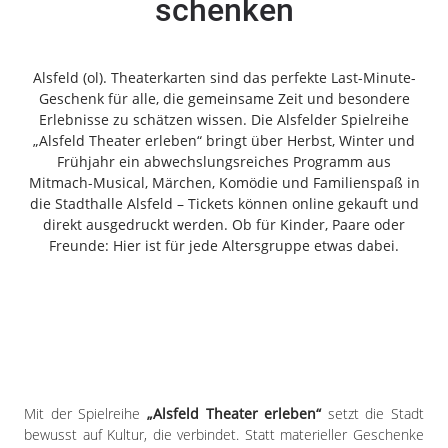
schenken
Freiensteinau
Gemünden
Grebenau
Alsfeld (ol). Theaterkarten sind das perfekte Last-Minute-
Grebenhain
Geschenk für alle, die gemeinsame Zeit und besondere
Erlebnisse zu schätzen wissen. Die Alsfelder Spielreihe
Herbstein
„Alsfeld Theater erleben“ bringt über Herbst, Winter und
Kirtorf
Frühjahr ein abwechslungsreiches Programm aus
Lautertal
Mitmach-Musical, Märchen, Komödie und Familienspaß in
Mücke
die Stadthalle Alsfeld – Tickets können online gekauft und
direkt ausgedruckt werden. Ob für Kinder, Paare oder
Schwalmtal
Freunde: Hier ist für jede Altersgruppe etwas dabei.
Ulrichstein
Wartenberg
Schwalm
Fulda
Gießen
Mit der Spielreihe
„Alsfeld Theater erleben“
setzt die Stadt
bewusst auf Kultur, die verbindet. Statt materieller Geschenke