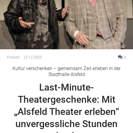
Gesellschaft
Gesundheit
Kultur
Lifestyle
Wirtschaft
Vogelsberg
Freizeit
22.12.2025
0
Alsfeld
Kultur verschenken – gemeinsam Zeit erleben in der
Lauterbach
Stadthalle Alsfeld
Romrod
Last-Minute-
Homberg
Theatergeschenke: Mit
Ohm
Schotten
„Alsfeld Theater erleben“
Schlitz
Antrifttal
unvergessliche Stunden
Feldatal