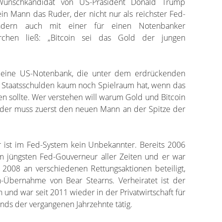
unschkandidat von US-Präsident Donald Trump
in Mann das Ruder, der nicht nur als reichster Fed-
ndern auch mit einer für einen Notenbanker
orchen ließ: „Bitcoin sei das Gold der jungen
s eine US-Notenbank, die unter dem erdrückenden
D Staatsschulden kaum noch Spielraum hat, wenn das
en sollte. Wer verstehen will warum Gold und Bitcoin
n, der muss zuerst den neuen Mann an der Spitze der
ier ist im Fed-System kein Unbekannter. Bereits 2006
 jüngsten Fed-Gouverneur aller Zeiten und er war
 2008 an verschiedenen Rettungsaktionen beteiligt,
Übernahme von Bear Stearns. Verheiratet ist der
in und war seit 2011 wieder in der Privatwirtschaft für
ds der vergangenen Jahrzehnte tätig.