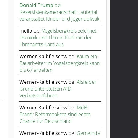
Donald Trump
bei
Reservistenkameradschaft Lautertal
veranstaltet Kinder und Jugendbiwak
meilo
bei
Vogelsbergkreis zeichnet
Dominik und Florian Rühl mit der
Ehrenamts-Card aus
Werner-Kalbfleischw
bei
Kaum ein
Bauarbeiter im Vogelsbergkreis kann
bis 67 arbeiten
Werner-Kalbfleischw
bei
Alsfelder
Grüne unterstützen AfD-
Verbotsverfahren
Werner-Kalbfleischw
bei
MdB
Brand: Reformpakete sind echte
Chance für Deutschland
Werner-Kalbfleischw
bei
Gemeinde