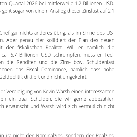
sten Quartal 2026 bei mittlerweile 1,2 Billionen USD.
geht sogar von einem Anstieg dieser Zinslast auf 2,1
hef gar nichts anderes übrig, als im Sinne des US-
en. Aber genau hier kollidiert der Plan des neuen
 der fiskalischen Realität. Will er nämlich die
on ca. 6,7 Billionen USD schrumpfen, muss er Fed-
gen die Renditen und die Zins- bzw. Schuldenlast
ennen das Fiscal Dominance, nämlich dass hohe
Geldpolitik diktiert und nicht umgekehrt.
er Vereidigung von Kevin Warsh einen interessanten
ben ein paar Schulden, die wir gerne abbezahlen
isch erwünscht und Warsh wird sich vermutlich nicht
in ist nicht der Nominalzins, sondern der Realzins,