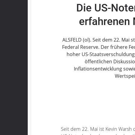
Die US-Noten
Grebenau
Grebenhain
erfahrenen 
Herbstein
Kirtorf
Lautertal
ALSFELD (ol). Seit dem 22. Mai 
Mücke
Federal Reserve. Der frühere F
hoher US-Staatsverschuldung u
Schwalmtal
öffentlichen Diskussi
Ulrichstein
Inflationsentwicklung sowie
Wartenberg
Wertspei
Schwalm
Fulda
Gießen
Impressum
Seit dem 22. Mai ist Kevin Warsh 
Datenschutzerklärung