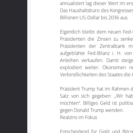
annualisiert lag dieser Wert im er
Das Haushaltsbüro des Kongresses 
Billionen US-Dollar bis 2036 aus.
Eigentlich bleibt dem neuen Fed-C
Präsidenten die Zinsen zu senk
Präsidenten der Zentralbank mit
aufgeblähte Fed-Bilanz i. H. v
Anleihen verkaufen. Damit stei
explodiert weiter. Ökonomen n
Verbindlichkeiten des Staates die 
Präsident Trump hat im Rahmen d
Satz von sich gegeben: „Wir ha
möchten“. Billiges Geld ist polit
gegen Donald Trump wenden.
Realzins im Fokus
Entscheidend für Gold und Bitco