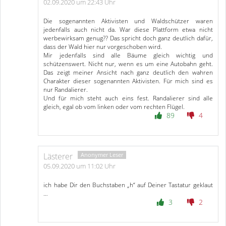
02.09.2020 um 22:43 Uhr
Die sogenannten Aktivisten und Waldschützer waren
jedenfalls auch nicht da. War diese Plattform etwa nicht
werbewirksam genug?? Das spricht doch ganz deutlich dafür,
dass der Wald hier nur vorgeschoben wird.
Mir jedenfalls sind alle Bäume gleich wichtig und
schützenswert. Nicht nur, wenn es um eine Autobahn geht.
Das zeigt meiner Ansicht nach ganz deutlich den wahren
Charakter dieser sogenannten Aktivisten. Für mich sind es
nur Randalierer.
Und für mich steht auch eins fest. Randalierer sind alle
gleich, egal ob vom linken oder vom rechten Flügel.
89
4
Lästerer
05.09.2020 um 11:02 Uhr
ich habe Dir den Buchstaben „h“ auf Deiner Tastatur geklaut
…
3
2