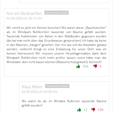
Nur ein Beobachter
02.09.2020 um 20:14 Uhr
Mir reicht es jetzt ein kleines bisschen! Wo waren diese „Baumlutscher“
als im Windpark Ruhlkirchen tausende von Bäume gefällt wurden.
Tausende Kubikmeter von Beton in den Waldboden gegossen wurden
(da hat man nicht über das Grundwasser gesprochen). Ich habe da keine
in den Bäumen „hängen“ gesehen. Von mir aus soll die Autobahn gebaut
werden, vielleicht bringt es eine Entlastung für unser Dorf, was eh
keinen Interessiert! Wir müssen unsere Heizöllagerstätten dank dem
Windpark Ruhlkirchen nicht mehr prüfen lassen, sonst hätte man die
Windräder dort nicht bauen können (Wasserschutzgebiet!!). Komisch!
164
9
Klaus Meier
02.09.2020 um 20:30 Uhr
Wo warst du als im Windark Rulkircen tausende Bäume
gefällt wurden?
12
104