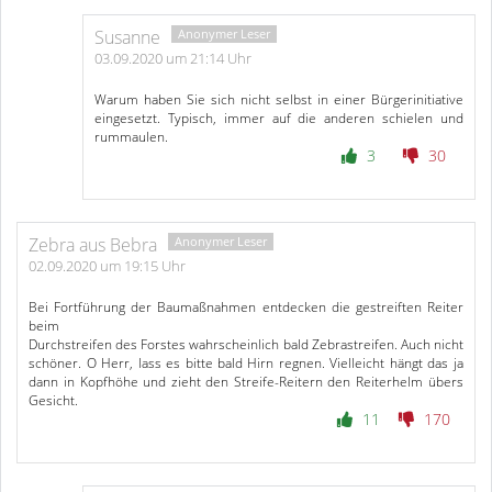
Susanne
03.09.2020 um 21:14 Uhr
Warum haben Sie sich nicht selbst in einer Bürgerinitiative
eingesetzt. Typisch, immer auf die anderen schielen und
rummaulen.
3
30
Zebra aus Bebra
02.09.2020 um 19:15 Uhr
Bei Fortführung der Baumaßnahmen entdecken die gestreiften Reiter
beim
Durchstreifen des Forstes wahrscheinlich bald Zebrastreifen. Auch nicht
schöner. O Herr, lass es bitte bald Hirn regnen. Vielleicht hängt das ja
dann in Kopfhöhe und zieht den Streife-Reitern den Reiterhelm übers
Gesicht.
11
170