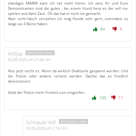
ständiges MIMIMI kann ich net mehr hören. Ich weis Ihr und Eure
Demonstranten sind die guten , bei einem Hund heist es der will nur
spielen und dann Zack . Oh das hat er noch nie gemacht.
Aber nicht falsch verstehen ich mag Hunde sehr gern, zumindest so
lange sie 4 Beine haben
84
4
A49jaa
02.09.2020 um 21:46 Uhr
Also jetzt reicht es. Wenn da wirklich Drahtseile gespannt werden. Und
die Polizei oder andere verletzt werden. Dachte das es friedlich
demonstriert.
Gebt der Polizei mehr Freiheit zum eingreifen.
180
11
Schnauze Voll
03.09.2020 um 2:16 Uhr