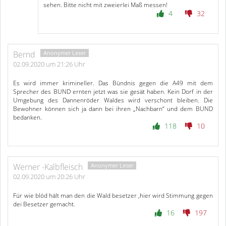
sehen. Bitte nicht mit zweierlei Maß messen!
4
32
Bernd
02.09.2020 um 21:26 Uhr
Es wird immer krimineller. Das Bündnis gegen die A49 mit dem
Sprecher des BUND ernten jetzt was sie gesät haben. Kein Dorf in der
Umgebung des Dannenröder Waldes wird verschont bleiben. Die
Bewohner können sich ja dann bei ihren „Nachbarn“ und dem BUND
bedanken.
118
10
Werner -Kalbfleisch
02.09.2020 um 20:26 Uhr
Für wie blöd hält man den die Wald besetzer ,hier wird Stimmung gegen
dei Besetzer gemacht.
16
197