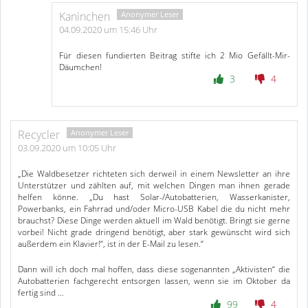
Kaninchen
04.09.2020 um 15:46 Uhr
Für diesen fundierten Beitrag stifte ich 2 Mio Gefällt-Mir-
Däumchen!
3
4
Recycler
03.09.2020 um 10:05 Uhr
„Die Waldbesetzer richteten sich derweil in einem Newsletter an ihre
Unterstützer und zählten auf, mit welchen Dingen man ihnen gerade
helfen könne. „Du hast Solar-/Autobatterien, Wasserkanister,
Powerbanks, ein Fahrrad und/oder Micro-USB Kabel die du nicht mehr
brauchst? Diese Dinge werden aktuell im Wald benötigt. Bringt sie gerne
vorbei! Nicht grade dringend benötigt, aber stark gewünscht wird sich
außerdem ein Klavier!“, ist in der E-Mail zu lesen.“
Dann will ich doch mal hoffen, dass diese sogenannten „Aktivisten“ die
Autobatterien fachgerecht entsorgen lassen, wenn sie im Oktober da
fertig sind …
99
4