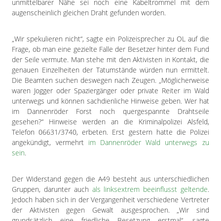
unmittelbarer Nähe sei noch eine Kabeltrommel mit dem
augenscheinlich gleichen Draht gefunden worden.
„Wir spekulieren nicht“, sagte ein Polizeisprecher zu OL auf die
Frage, ob man eine gezielte Falle der Besetzer hinter dem Fund
der Seile vermute. Man stehe mit den Aktivisten in Kontakt, die
genauen Einzelheiten der Tatumstände würden nun ermittelt.
Die Beamten suchen deswegen nach Zeugen. „Möglicherweise
waren Jogger oder Spaziergänger oder private Reiter im Wald
unterwegs und können sachdienliche Hinweise geben. Wer hat
im Dannenröder Forst noch quergespannte Drahtseile
gesehen?“ Hinweise werden an die Kriminalpolizei Alsfeld,
Telefon 06631/3740, erbeten. Erst gestern hatte die Polizei
angekündigt, vermehrt
im Dannenröder Wald unterwegs zu
sein
.
Der Widerstand gegen die A49 besteht aus unterschiedlichen
Gruppen, darunter auch
als linksextrem beeinflusst geltende
.
Jedoch haben sich in der Vergangenheit verschiedene Vertreter
der Aktivisten gegen Gewalt ausgesprochen. „Wir sind
grundsätzlich eine friedliche Besetzung erstmal“, sagte