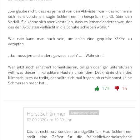
„Sie glaube nicht, dass es jemand von den Aktivisten war – das könne sie
sich nicht vorstellen, sagte Schlemmer im Gespräch mit OL über den
Vorfall. Sie könne sich aber vorstellen, dass es jemand anderes war, der
das den Aktivisten vielleicht in die Schuhe schieben wolle. “
Wie naiv kann man noch sein, um solch eine gequirlte K***e zu
vezapfen.
„das muss jemand anders gewesen sein“ … – Wahnsinn !!
Wer jetzt noch ernsthaft romantisieren, billigen oder gar unterstützen
will, was dieser linksradikale Haufen unter dem Deckmäntelchen des
Klimaschutzes da treibt, der sollte sich mal fragen, ob er/sie sonst keine
Schmerzen mehr hat …
173
16
Horst Schlämmer
02.09.2020 um 19:39 Uhr
Das ist nicht naiv sondern brandgefährlich. Frau Schlemmer
stellt eine Gefahr für die freiheitlich-demokratische