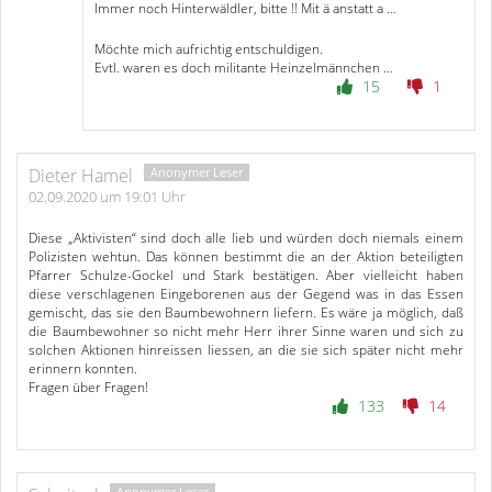
Immer noch Hinterwäldler, bitte !! Mit ä anstatt a …
Möchte mich aufrichtig entschuldigen.
Evtl. waren es doch militante Heinzelmännchen …
15
1
Dieter Hamel
02.09.2020 um 19:01 Uhr
Diese „Aktivisten“ sind doch alle lieb und würden doch niemals einem
Polizisten wehtun. Das können bestimmt die an der Aktion beteiligten
Pfarrer Schulze-Gockel und Stark bestätigen. Aber vielleicht haben
diese verschlagenen Eingeborenen aus der Gegend was in das Essen
gemischt, das sie den Baumbewohnern liefern. Es wäre ja möglich, daß
die Baumbewohner so nicht mehr Herr ihrer Sinne waren und sich zu
solchen Aktionen hinreissen liessen, an die sie sich später nicht mehr
erinnern konnten.
Fragen über Fragen!
133
14