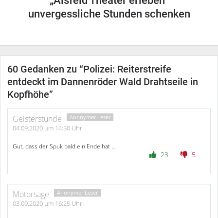
„Alsfeld Theater erleben“
unvergessliche Stunden schenken
60 Gedanken zu “
Polizei: Reiterstreife
entdeckt im Dannenröder Wald Drahtseile in
Kopfhöhe
”
Geisterstunde
04.09.2020 um 14:50 Uhr
Gut, dass der Spuk bald ein Ende hat …
23
5
Motorsäge
03.09.2020 um 16:25 Uhr