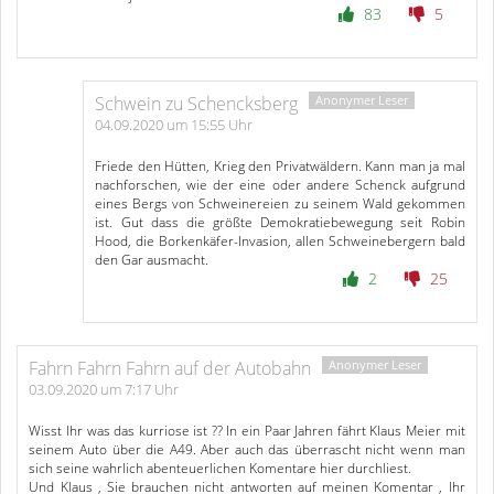
83
5
Schwein zu Schencksberg
04.09.2020 um 15:55 Uhr
Friede den Hütten, Krieg den Privatwäldern. Kann man ja mal
nachforschen, wie der eine oder andere Schenck aufgrund
eines Bergs von Schweinereien zu seinem Wald gekommen
ist. Gut dass die größte Demokratiebewegung seit Robin
Hood, die Borkenkäfer-Invasion, allen Schweinebergern bald
den Gar ausmacht.
2
25
Fahrn Fahrn Fahrn auf der Autobahn
03.09.2020 um 7:17 Uhr
Wisst Ihr was das kurriose ist ?? In ein Paar Jahren fährt Klaus Meier mit
seinem Auto über die A49. Aber auch das überrascht nicht wenn man
sich seine wahrlich abenteuerlichen Komentare hier durchliest.
Und Klaus , Sie brauchen nicht antworten auf meinen Komentar , Ihr