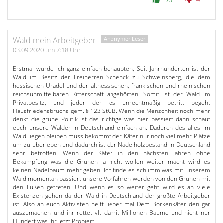
Wald mein Arbeitgeber
03.09.2020 um 7:18 Uhr
Erstmal würde ich ganz einfach behaupten, Seit Jahrhunderten ist der
Wald im Besitz der Freiherren Schenck zu Schweinsberg, die dem
hessischen Uradel und der althessischen, fränkischen und rheinischen
reichsunmittelbaren Ritterschaft angehörten. Somit ist der Wald im
Privatbesitz, und jeder der es unrechtmäßig betritt begeht
Hausfriedensbruchs gem. § 123 StGB. Wenn die Menschheit noch mehr
denkt die grüne Politik ist das richtige was hier passiert dann schaut
euch unsere Wälder in Deutschland einfach an. Dadurch des alles im
Wald liegen bleiben muss bekommt der Käfer nur noch viel mehr Plätze
um zu überleben und dadurch ist der Nadelholzbestand in Deutschland
sehr betroffen. Wenn der Käfer in den nächsten Jahren ohne
Bekämpfung was die Grünen ja nicht wollen weiter macht wird es
keinen Nadelbaum mehr geben. Ich finde es schlimm was mit unserem
Wald momentan passiert unsere Vorfahren werden von den Grünen mit
den Füßen getreten. Und wenn es so weiter geht wird es an viele
Existenzen gehen da der Wald in Deutschland der größte Arbeitgeber
ist. Also an euch Aktivisten helft lieber mal Dem Borkenkäfer den gar
auszumachen und ihr rettet vlt damit Millionen Bäume und nicht nur
Hundert was ihr jetzt Probiert.