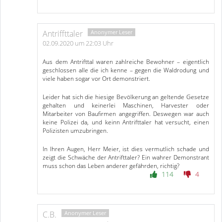
Antriffttaler
02.09.2020 um 22:03 Uhr
Aus dem Antrifttal waren zahlreiche Bewohner – eigentlich
geschlossen alle die ich kenne – gegen die Waldrodung und
viele haben sogar vor Ort demonstriert.
Leider hat sich die hiesige Bevölkerung an geltende Gesetze
gehalten und keinerlei Maschinen, Harvester oder
Mitarbeiter von Baufirmen angegriffen. Deswegen war auch
keine Polizei da, und keinn Antrifttaler hat versucht, einen
Polizisten umzubringen.
In Ihren Augen, Herr Meier, ist dies vermutlich schade und
zeigt die Schwäche der Antrifttaler? Ein wahrer Demonstrant
muss schon das Leben anderer gefährden, richtig?
114
4
C.B.