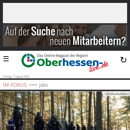
×
Suchen
…
Startseite
Blaulicht
☰
↻
Sport
Politik
Freitag, 7. August 2026
IM FOKUS:
Jobs
Bauen
© keinea49/Twitter
und
Wohnen
Freizeit