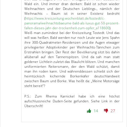
Wald ein. Und immer dran denken: Bald ist schon wieder
Weihnachten und der Deutschen Lieblings-, nämlich der
Weihnachts – Baum ist in seiner Existenz bedroht
(
https://www.kreiszeitung-wochenblatt.de/tostedt/c-
panorama/weihnachtsbaeume-bald-als-luxus-gut-50-prozent-
fallen-dieses-jahr-der-trockenheit-zum-opfer_a118600
).
Weiß man zumindest bei der Kreiszeitung Tostedt. Und das
will was heißen. Bald werden nur noch Leute wie Jens Spahn
ihre 300-Quadratmeter-Residenzen und die Augen etwaiger
privilegierter Adoptivkinder per Weihnachts-Tännchen zum
Erstrahlen bringen. Der Rest der Bevölkerung sitzt bis dahin
allüberall auf den Tannenspitzen. Und da sah man statt
goldener Lichtlein zuletzt das Blaulicht blitzen. Und manchen
uniformierten Reitersmann, der den Wald schützt, damit
man ihn roden kann. Und währenddessen schiebt sich der
heimtückisch kichernde Borkenkäfer deutschlandweit
zwischen Baum und Borke. Was heißt da: „Meine Motorsäge
steht bereit“?
P.S.: Zum Rhema Karnickel habe ich eine höchst
aufschlussreiche Duden-Seite gefunden. Siehe Link in der
Überschrift!
14
27