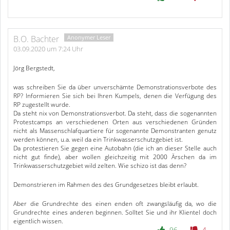
B.O. Bachter
03.09.2020 um 7:24 Uhr
Jörg Bergstedt,
was schreiben Sie da über unverschämte Demonstrationsverbote des
RP? Informieren Sie sich bei Ihren Kumpels, denen die Verfügung des
RP zugestellt wurde.
Da steht nix von Demonstrationsverbot. Da steht, dass die sogenannten
Protestcamps an verschiedenen Orten aus verschiedenen Gründen
nicht als Massenschlafquartiere für sogenannte Demonstranten genutz
werden können, u.a. weil da ein Trinkwasserschutzgebiet ist.
Da protestieren Sie gegen eine Autobahn (die ich an dieser Stelle auch
nicht gut finde), aber wollen gleichzeitig mit 2000 Ärschen da im
Trinkwasserschutzgebiet wild zelten. Wie schizo ist das denn?
Demonstrieren im Rahmen des des Grundgesetzes bleibt erlaubt.
Aber die Grundrechte des einen enden oft zwangsläufig da, wo die
Grundrechte eines anderen beginnen. Solltet Sie und ihr Klientel doch
eigentlich wissen.
96
4