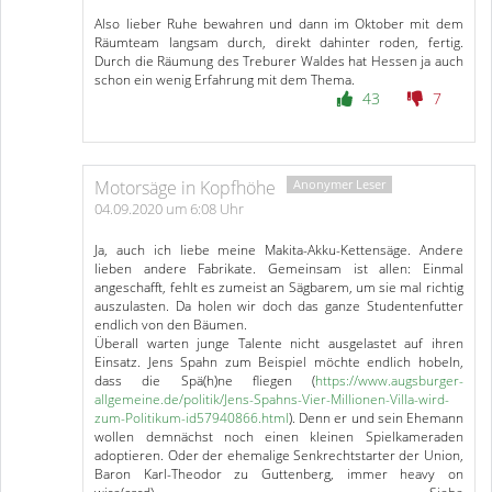
Also lieber Ruhe bewahren und dann im Oktober mit dem
Räumteam langsam durch, direkt dahinter roden, fertig.
Durch die Räumung des Treburer Waldes hat Hessen ja auch
schon ein wenig Erfahrung mit dem Thema.
43
7
Motorsäge in Kopfhöhe
04.09.2020 um 6:08 Uhr
Ja, auch ich liebe meine Makita-Akku-Kettensäge. Andere
lieben andere Fabrikate. Gemeinsam ist allen: Einmal
angeschafft, fehlt es zumeist an Sägbarem, um sie mal richtig
auszulasten. Da holen wir doch das ganze Studentenfutter
endlich von den Bäumen.
Überall warten junge Talente nicht ausgelastet auf ihren
Einsatz. Jens Spahn zum Beispiel möchte endlich hobeln,
dass die Spä(h)ne fliegen (
https://www.augsburger-
allgemeine.de/politik/Jens-Spahns-Vier-Millionen-Villa-wird-
zum-Politikum-id57940866.html
). Denn er und sein Ehemann
wollen demnächst noch einen kleinen Spielkameraden
adoptieren. Oder der ehemalige Senkrechtstarter der Union,
Baron Karl-Theodor zu Guttenberg, immer heavy on