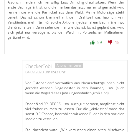
Also ich melde mich frei willig. Lass Dir ruhig drauf sitzen. Wenn der
erste Baum gefällt ist, und die merken das jetzt mal ernst gemacht wird
rennen die wie die Karnickel aus dem Wald. Meine Motorsäge steht
bereit. Das ist schon kriminell mit dem Drahtseil das hab ich kein
Verständnis mehr für. Für solche Aktionen jedesmal ein Baum fällen wo
die drauf sitzen. Dann sehn die mal wie das ist. Es ist geplant das wird
sich jetzt nur verzögern, bis der Wald mit Polizeilicher Maßnahmen
geräumt wird.
59
18
CheckerTobi
04.09.2020 um 0:43 Uhr
Vor Oktober darf vermutlich aus Naturschutzgründen nicht
gerodet werden. Vogelnester in den Bäumen, usw. (auch
wenn die Vögel dieses Jahr ungewöhnlich groß sind).
Daher śind RP, DEGES, usw. auch gut beraten, möglichst nicht
viel früher räumen zu lassen. Für die „Aktivisten“ wäre das
sonst DIE Chance, bedrohlich wirkende Bilder in den sozialen
Medien zu verteilen.
Die Nachricht wäre: „Wir versuchen einen alten Mischwald