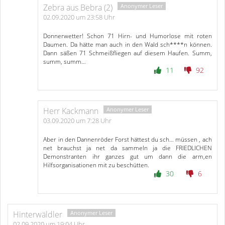
Zebra aus Bebra (2)
02.09.2020 um 23:58 Uhr
Donnerwetter! Schon 71 Hirn- und Humorlose mit roten
Daumen. Da hätte man auch in den Wald sch****n können.
Dann säßen 71 Schmeißfliegen auf diesem Haufen. Summ,
summ, summ…
11
92
Herr Kackmann
03.09.2020 um 7:28 Uhr
Aber in den Dannenröder Forst hättest du sch… müssen , ach
net brauchst ja net da sammeln ja die FRIEDLICHEN
Demonstranten ihr ganzes gut um dann die arm,en
Hilfsorganisationen mit zu beschütten.
30
6
Hinterwäldler
02.09.2020 um 19:04 Uhr