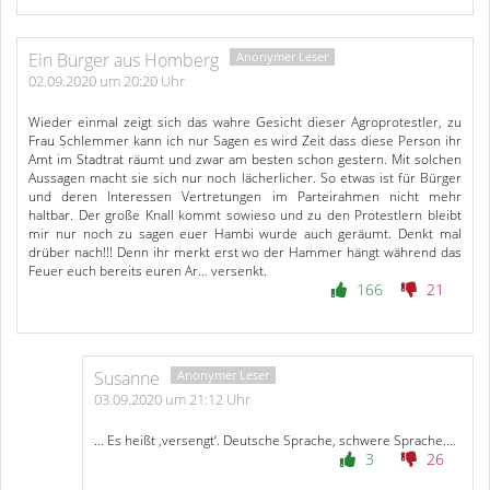
Ein Bürger aus Homberg
02.09.2020 um 20:20 Uhr
Wieder einmal zeigt sich das wahre Gesicht dieser Agroprotestler, zu
Frau Schlemmer kann ich nur Sagen es wird Zeit dass diese Person ihr
Amt im Stadtrat räumt und zwar am besten schon gestern. Mit solchen
Aussagen macht sie sich nur noch lächerlicher. So etwas ist für Bürger
und deren Interessen Vertretungen im Parteirahmen nicht mehr
haltbar. Der große Knall kommt sowieso und zu den Protestlern bleibt
mir nur noch zu sagen euer Hambi wurde auch geräumt. Denkt mal
drüber nach!!! Denn ihr merkt erst wo der Hammer hängt während das
Feuer euch bereits euren Ar… versenkt.
166
21
Susanne
03.09.2020 um 21:12 Uhr
… Es heißt ‚versengt‘. Deutsche Sprache, schwere Sprache….
3
26