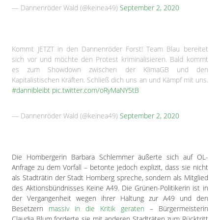
— Dannenröder Wald (@keinea49)
September 2, 2020
Kommt JETZT in den Dannenröder Forst! Team Blau bereitet
sich vor und möchte den Protest kriminalisieren. Bald kommt
es zum Showdown zwischen der KlimaGB und den
Kapitalistischen Kräften. Schließ dich uns an und Kämpf mit uns.
#dannibleibt
pic.twitter.com/oRyMaNY5tB
— Dannenröder Wald (@keinea49)
September 2, 2020
Die Hombergerin Barbara Schlemmer äußerte sich auf OL-
Anfrage zu dem Vorfall – betonte jedoch explizit, dass sie nicht
als Stadträtin der Stadt Homberg spreche, sondern als Mitglied
des Aktionsbündnisses Keine A49. Die Grünen-Politikerin ist in
der Vergangenheit wegen ihrer Haltung zur A49 und den
Besetzern
massiv in die Kritik geraten
– Bürgermeisterin
Claudia Blum forderte sie mit anderen Stadträten zum Rücktritt