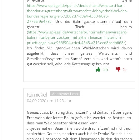
wire(card). Siehe
https://www.spiegel.de/politik/deutschland/wirecard-karl-
theodor-zu-guttenbergs-firma-machte-lobbyarbeit-bei-der-
bundesregierung-a-572b02d7-d3a4-4388-90e6-
2779af9e478c
. Und die Bafin guckte stumm / auf dem
ganzen Tisch herum
(
https://www.spiegel.de/wirtschaft/unternehmen/wirecard-
bafin-mitarbeiter-zockten-mit-aktien-finanzministerium-
prueft-regeln-a-e966f904-cdcd-4545-a21f-ecd8bcdb668c
).
Ich finde: Mit irgendwelchen Wald-Mätzchen wird davon
abgelenkt, dass unser ganzes Wirtschafts- und
Gesellschaftssystem im Sumpf versinkt. Und wenn’s noch
gut werden soll, wird jede Kettensäge gebraucht.
35
5
Karnickel
04.09.2020 um 11:23 Uhr
Genau, „Lass Dir ruhig drauf sitzen!“ und Zeit zum Überlegen:
Erst wenn der letzte Baum gefällt ist, werdet ihr feststellen,
dass man Waldbesetzer nicht essen kann.
„…jedesmal ein Baum fällen wo die drauf sitzen“, ist nicht nur
schlechtes Deutsch, sondern auch blöde Denke. So schleicht
sich das Unsagbare mit dem Unsägbaren in den deutschen