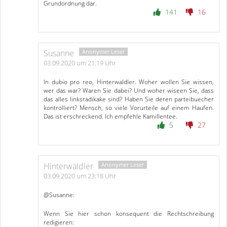
Grundordnung dar.
141
16
Susanne
03.09.2020 um 21:19 Uhr
In dubio pro reo, Hinterwaldler. Woher wollen Sie wissen,
wer das war? Waren Sie dabei? Und woher wiseen Sie, dass
das alles linksradikake sind? Haben Sie deren parteibuecher
kontrolliert? Mensch, so viele Vorurteile auf einem Haufen.
Das ist erschreckend. Ich empfehle Kamillentee.
5
27
Hinterwäldler
03.09.2020 um 23:18 Uhr
@Susanne:
Wenn Sie hier schon konsequent die Rechtschreibung
redigieren: