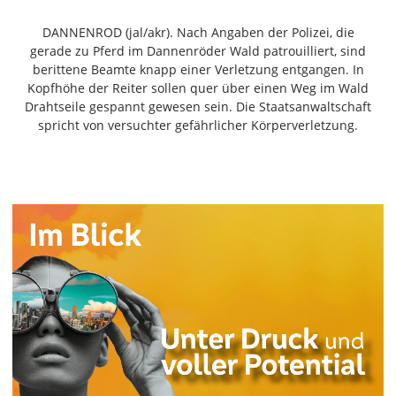
Freiensteinau
DANNENROD (jal/akr). Nach Angaben der Polizei, die
Gemünden
gerade zu Pferd im Dannenröder Wald patrouilliert, sind
Grebenau
berittene Beamte knapp einer Verletzung entgangen. In
Grebenhain
Kopfhöhe der Reiter sollen quer über einen Weg im Wald
Drahtseile gespannt gewesen sein. Die Staatsanwaltschaft
Herbstein
spricht von versuchter gefährlicher Körperverletzung.
Kirtorf
Lautertal
Mücke
Schwalmtal
Ulrichstein
Wartenberg
Schwalm
Fulda
Gießen