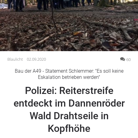
Gesellschaft
Gesundheit
Kultur
Lifestyle
Wirtschaft
Vogelsberg
Blaulicht
02.09.2020
60
Alsfeld
Bau der A49 - Statement Schlemmer: "Es soll keine
Lauterbach
Eskalation betrieben werden"
Romrod
Polizei: Reiterstreife
Homberg
entdeckt im Dannenröder
Ohm
Schotten
Wald Drahtseile in
Schlitz
Antrifttal
Kopfhöhe
Feldatal