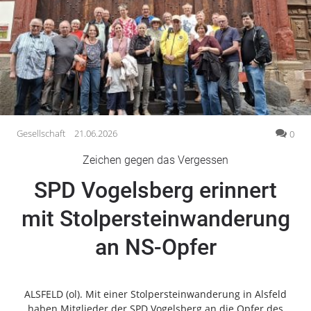
Gesellschaft
Gesundheit
Kultur
Lifestyle
Wirtschaft
Vogelsberg
Gesellschaft
21.06.2026
0
Alsfeld
Zeichen gegen das Vergessen
Lauterbach
SPD Vogelsberg erinnert
Romrod
Homberg
mit Stolpersteinwanderung
Ohm
an NS-Opfer
Schotten
Schlitz
Antrifttal
ALSFELD (ol). Mit einer Stolpersteinwanderung in Alsfeld
Feldatal
haben Mitglieder der SPD Vogelsberg an die Opfer des