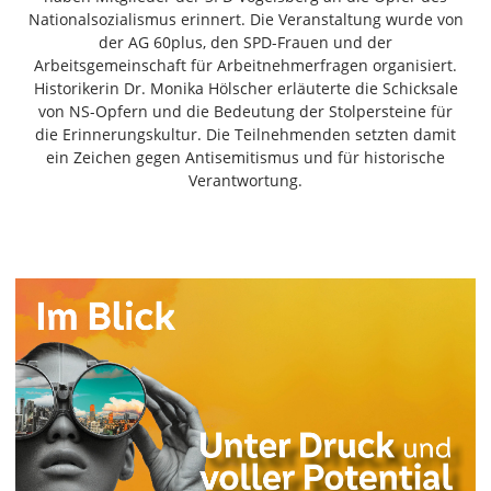
Freiensteinau
Nationalsozialismus erinnert. Die Veranstaltung wurde von
der AG 60plus, den SPD-Frauen und der
Gemünden
Arbeitsgemeinschaft für Arbeitnehmerfragen organisiert.
Grebenau
Historikerin Dr. Monika Hölscher erläuterte die Schicksale
Grebenhain
von NS-Opfern und die Bedeutung der Stolpersteine für
Herbstein
die Erinnerungskultur. Die Teilnehmenden setzten damit
ein Zeichen gegen Antisemitismus und für historische
Kirtorf
Verantwortung.
Lautertal
Mücke
Schwalmtal
Ulrichstein
Wartenberg
Schwalm
Fulda
Gießen