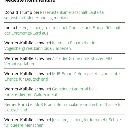
Neueste Kommentare
Donald Trump
bei
Reservistenkameradschaft Lautertal
veranstaltet Kinder und Jugendbiwak
meilo
bei
Vogelsbergkreis zeichnet Dominik und Florian Rühl mit
der Ehrenamts-Card aus
Werner-Kalbfleischw
bei
Kaum ein Bauarbeiter im
Vogelsbergkreis kann bis 67 arbeiten
Werner-Kalbfleischw
bei
Alsfelder Grüne unterstützen AfD-
Verbotsverfahren
Werner-Kalbfleischw
bei
MdB Brand: Reformpakete sind echte
Chance für Deutschland
Werner-Kalbfleischw
bei
Gemeinde Lautertal baut
klimaresilienten Waldrand auf
Reiner Ehm
bei
MdB Brand: Reformpakete sind echte Chance für
Deutschland
Werner-Kalbfleischw
bei
Jusos Vogelsberg fordern mehr Schutz
für queere Menschen