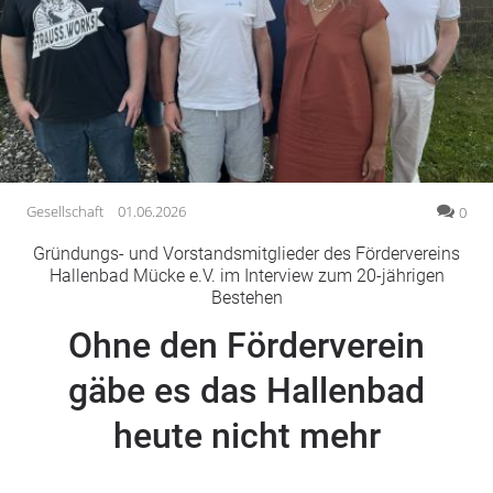
Gesellschaft
Gesundheit
Kultur
Lifestyle
Wirtschaft
Vogelsberg
Gesellschaft
01.06.2026
0
Alsfeld
Gründungs- und Vorstandsmitglieder des Fördervereins
Lauterbach
Hallenbad Mücke e.V. im Interview zum 20-jährigen
Bestehen
Romrod
Homberg
Ohne den Förderverein
Ohm
gäbe es das Hallenbad
Schotten
Schlitz
heute nicht mehr
Antrifttal
Feldatal