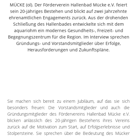
Freiensteinau
MÜCKE (ol). Der Förderverein Hallenbad Mücke e.V. feiert
sein 20-jähriges Bestehen und blickt auf zwei Jahrzehnte
Gemünden
ehrenamtlichen Engagements zurück. Aus der drohenden
Grebenau
Schließung des Hallenbades entwickelte sich mit dem
Grebenhain
aquariohm ein modernes Gesundheits-, Freizeit- und
Begegnungszentrum für die Region. Im Interview sprechen
Herbstein
Gründungs- und Vorstandsmitglieder über Erfolge,
Kirtorf
Herausforderungen und Zukunftspläne.
Lautertal
Mücke
Schwalmtal
Ulrichstein
Wartenberg
Schwalm
Sie machen sich bereit zu einem Jubiläum, auf das sie sich
besonders freuen: Die Vorstandsmitglieder und auch die
Fulda
Gründungsmitglieder des Fördervereins Hallenbad Mücke e.V.
Gießen
blicken anlässlich des 20-jährigen Bestehens ihres Vereins
zurück auf die Motivation zum Start, auf Erfolgserlebnisse und
Stolpersteine. Sie sprechen über die Bedeutung des Mücker