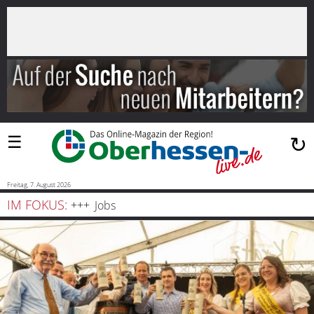
×
Suchen
…
Startseite
Blaulicht
☰
↻
Sport
Politik
Freitag, 7. August 2026
IM FOKUS:
Jobs
Bauen
und
Wohnen
Freizeit