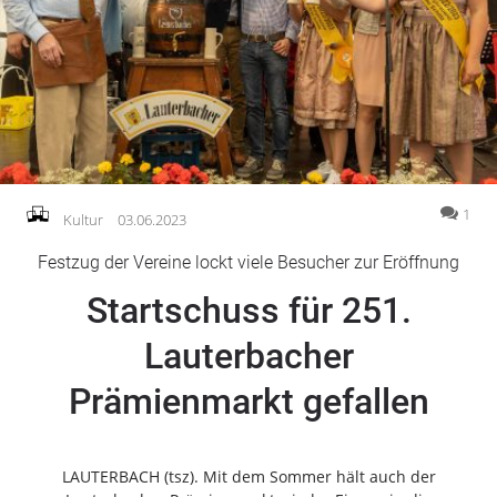
Gesellschaft
Gesundheit
Kultur
Lifestyle
Wirtschaft
Vogelsberg
1
Kultur
03.06.2023
Alsfeld
Festzug der Vereine lockt viele Besucher zur Eröffnung
Lauterbach
Startschuss für 251.
Romrod
Homberg
Lauterbacher
Ohm
Prämienmarkt gefallen
Schotten
Schlitz
Antrifttal
LAUTERBACH (tsz). Mit dem Sommer hält auch der
Feldatal