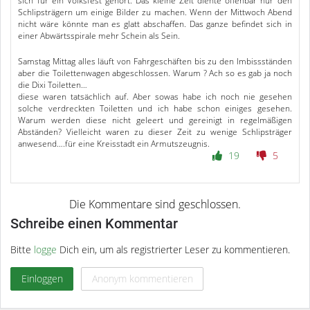
sich für ein Volksfest gehört. Das kleine Zelt diente offenbar nur den
Schlipsträgern um einige Bilder zu machen. Wenn der Mittwoch Abend
nicht wäre könnte man es glatt abschaffen. Das ganze befindet sich in
einer Abwärtsspirale mehr Schein als Sein.
Samstag Mittag alles läuft von Fahrgeschäften bis zu den Imbissständen
aber die Toilettenwagen abgeschlossen. Warum ? Ach so es gab ja noch
die Dixi Toiletten…
diese waren tatsächlich auf. Aber sowas habe ich noch nie gesehen
solche verdreckten Toiletten und ich habe schon einiges gesehen.
Warum werden diese nicht geleert und gereinigt in regelmäßigen
Abständen? Vielleicht waren zu dieser Zeit zu wenige Schlipsträger
anwesend….für eine Kreisstadt ein Armutszeugnis.
19
5
Schreibe einen Kommentar
Bitte
logge
Dich ein, um als registrierter Leser zu kommentieren.
Einloggen
Anonym kommentieren