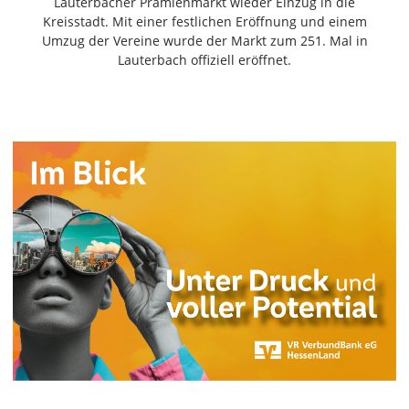
Lauterbacher Prämienmarkt wieder Einzug in die
Freiensteinau
Kreisstadt. Mit einer festlichen Eröffnung und einem
Gemünden
Umzug der Vereine wurde der Markt zum 251. Mal in
Lauterbach offiziell eröffnet.
Grebenau
Grebenhain
Herbstein
Kirtorf
Lautertal
Mücke
Schwalmtal
Ulrichstein
Wartenberg
Schwalm
Fulda
Gießen