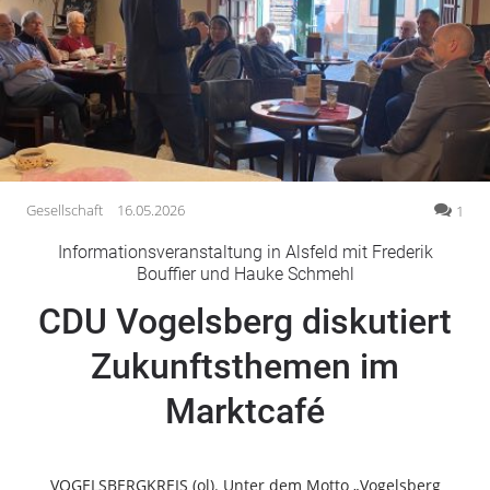
Gesellschaft
Gesundheit
Kultur
Lifestyle
Wirtschaft
Vogelsberg
Gesellschaft
16.05.2026
1
Alsfeld
Informationsveranstaltung in Alsfeld mit Frederik
Lauterbach
Bouffier und Hauke Schmehl
Romrod
CDU Vogelsberg diskutiert
Homberg
Zukunftsthemen im
Ohm
Schotten
Marktcafé
Schlitz
Antrifttal
Feldatal
VOGELSBERGKREIS (ol). Unter dem Motto „Vogelsberg