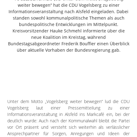
Freiensteinau
weiter bewegen“ hat die CDU Vogelsberg zu einer
Informationsveranstaltung nach Alsfeld eingeladen. Dabei
Gemünden
standen sowohl kommunalpolitische Themen als auch
Grebenau
bundespolitische Entwicklungen im Mittelpunkt.
Grebenhain
Kreisvorsitzender Hauke Schmehl informierte über die
neue Koalition im Kreistag, während
Herbstein
Bundestagsabgeordneter Frederik Bouffier einen Überblick
Kirtorf
über aktuelle Vorhaben der Bundesregierung gab.
Lautertal
Mücke
Schwalmtal
Ulrichstein
Wartenberg
Schwalm
Unter dem Motto „Vogelsberg weiter bewegen“ lud die CDU
Vogelsberg laut einer Pressemitteilung zu einer
Fulda
Informationsveranstaltung in Alsfeld ins Markcafé ein, bei der
Gießen
deutlich wurde: Auch nach der Kommunalwahl bleibt die Partei
vor Ort präsent und versteht sich weiterhin als verlässlicher
Ansprechpartner für Sorgen, Anregungen und Ideen der