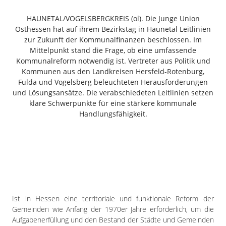
Freiensteinau
HAUNETAL/VOGELSBERGKREIS (ol). Die Junge Union
Gemünden
Osthessen hat auf ihrem Bezirkstag in Haunetal Leitlinien
Grebenau
zur Zukunft der Kommunalfinanzen beschlossen. Im
Grebenhain
Mittelpunkt stand die Frage, ob eine umfassende
Kommunalreform notwendig ist. Vertreter aus Politik und
Herbstein
Kommunen aus den Landkreisen Hersfeld-Rotenburg,
Kirtorf
Fulda und Vogelsberg beleuchteten Herausforderungen
Lautertal
und Lösungsansätze. Die verabschiedeten Leitlinien setzen
Mücke
klare Schwerpunkte für eine stärkere kommunale
Handlungsfähigkeit.
Schwalmtal
Ulrichstein
Wartenberg
Schwalm
Fulda
Gießen
Ist in Hessen eine territoriale und funktionale Reform der
Gemeinden wie Anfang der 1970er Jahre erforderlich, um die
Aufgabenerfüllung und den Bestand der Städte und Gemeinden