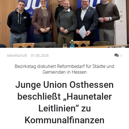
Gesellschaft
Gesundheit
Kultur
Lifestyle
Wirtschaft
Vogelsberg
Gesellschaft
01.05.2026
1
Alsfeld
Bezirkstag diskutiert Reformbedarf für Städte und
Lauterbach
Gemeinden in Hessen
Romrod
Junge Union Osthessen
Homberg
beschließt „Haunetaler
Ohm
Schotten
Leitlinien“ zu
Schlitz
Antrifttal
Kommunalfinanzen
Feldatal