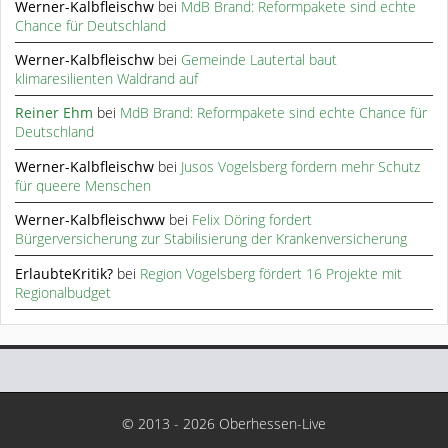
Werner-Kalbfleischw
bei
MdB Brand: Reformpakete sind echte
Chance für Deutschland
Werner-Kalbfleischw
bei
Gemeinde Lautertal baut
klimaresilienten Waldrand auf
Reiner Ehm
bei
MdB Brand: Reformpakete sind echte Chance für
Deutschland
Werner-Kalbfleischw
bei
Jusos Vogelsberg fordern mehr Schutz
für queere Menschen
Werner-Kalbfleischww
bei
Felix Döring fordert
Bürgerversicherung zur Stabilisierung der Krankenversicherung
ErlaubteKritik?
bei
Region Vogelsberg fördert 16 Projekte mit
Regionalbudget
© 2013 - 2026 Oberhessen-Live