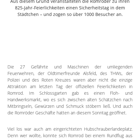
Aus diesem Grund veranstalteten die Romröder zu ihren
Freiensteinau
825-Jahr-Feierlichkeiten einen Sicherheitstag in dem
Gemünden
Städtchen – und zogen so über 1000 Besucher an.
Grebenau
Grebenhain
Herbstein
Kirtorf
Lautertal
Mücke
Die 27 Gefährte und Maschinen der umliegenden
Schwalmtal
Feuerwehren, der Oldtimerfreunde Alsfeld, des THWs, der
Polizei und des Roten Kreuzes waren aber nicht die einzige
Ulrichstein
Attraktion am letzten Tag der offiziellen Feierlichkeiten in
Wartenberg
Romrod. Im Schlossgarten gab es einen Floh- und
Handwerksmarkt, wo es sich zwischen alten Schätzchen nach
Schwalm
Mitbringseln, Gewürzen und Schmuck stöbern ließ. Und auch
Fulda
die Romröder Geschäfte hatten an diesem Sonntag geöffnet.
Gießen
Viel los war auch am eingerichteten Hubschrauberlandeplatz.
Denn wer wollte, konnte sich Romrod bei einem Rundflug aus