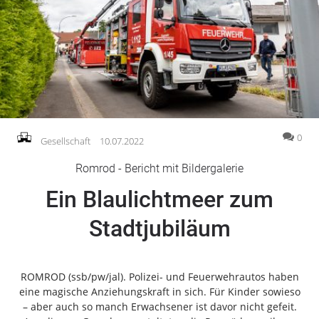
Gesellschaft
Gesundheit
Kultur
Lifestyle
Wirtschaft
Vogelsberg
0
Gesellschaft
10.07.2022
Alsfeld
Romrod - Bericht mit Bildergalerie
Lauterbach
Ein Blaulichtmeer zum
Romrod
Homberg
Stadtjubiläum
Ohm
Schotten
Schlitz
ROMROD (ssb/pw/jal).
Polizei- und
Feuerwehrautos
haben
Antrifttal
eine magische Anziehungskraft in sich. Für Kinder sowieso
– aber auch so manch Erwachsener ist davor nicht gefeit.
Feldatal