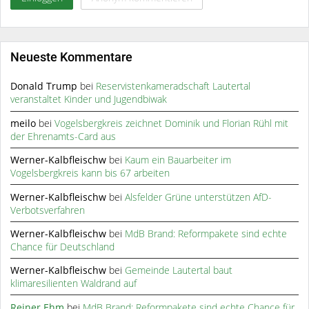
Neueste Kommentare
Donald Trump
bei
Reservistenkameradschaft Lautertal
veranstaltet Kinder und Jugendbiwak
meilo
bei
Vogelsbergkreis zeichnet Dominik und Florian Rühl mit
der Ehrenamts-Card aus
Werner-Kalbfleischw
bei
Kaum ein Bauarbeiter im
Vogelsbergkreis kann bis 67 arbeiten
Werner-Kalbfleischw
bei
Alsfelder Grüne unterstützen AfD-
Verbotsverfahren
Werner-Kalbfleischw
bei
MdB Brand: Reformpakete sind echte
Chance für Deutschland
Werner-Kalbfleischw
bei
Gemeinde Lautertal baut
klimaresilienten Waldrand auf
Reiner Ehm
bei
MdB Brand: Reformpakete sind echte Chance für