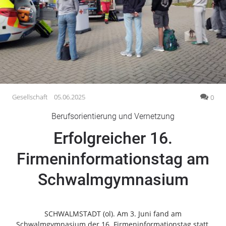
Gesellschaft
Gesundheit
Kultur
Lifestyle
Wirtschaft
Vogelsberg
Gesellschaft
05.06.2025
0
Alsfeld
Berufsorientierung und Vernetzung
Lauterbach
Erfolgreicher 16.
Romrod
Homberg
Firmeninformationstag am
Ohm
Schwalmgymnasium
Schotten
Schlitz
Antrifttal
SCHWALMSTADT (ol). Am 3. Juni fand am
Feldatal
Schwalmgymnasium der 16. Firmeninformationstag statt,