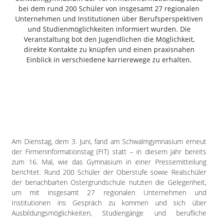
Freiensteinau
bei dem rund 200 Schüler von insgesamt 27 regionalen
Unternehmen und Institutionen über Berufsperspektiven
Gemünden
und Studienmöglichkeiten informiert wurden. Die
Grebenau
Veranstaltung bot den Jugendlichen die Möglichkeit,
Grebenhain
direkte Kontakte zu knüpfen und einen praxisnahen
Herbstein
Einblick in verschiedene karrierewege zu erhalten.
Kirtorf
Lautertal
Mücke
Schwalmtal
Ulrichstein
Wartenberg
Am Dienstag, dem 3. Juni, fand am Schwalmgymnasium erneut
der Firmeninformationstag (FIT) statt – in diesem Jahr bereits
Schwalm
zum 16. Mal, wie das Gymnasium in einer Pressemitteilung
berichtet. Rund 200 Schüler der Oberstufe sowie Realschüler
Fulda
der benachbarten Ostergrundschule nutzten die Gelegenheit,
Gießen
um mit insgesamt 27 regionalen Unternehmen und
Institutionen ins Gespräch zu kommen und sich über
Ausbildungsmöglichkeiten, Studiengänge und berufliche