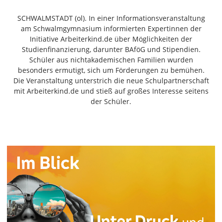
Freiensteinau
SCHWALMSTADT (ol). In einer Informationsveranstaltung
Gemünden
am Schwalmgymnasium informierten Expertinnen der
Grebenau
Initiative Arbeiterkind.de über Möglichkeiten der
Grebenhain
Studienfinanzierung, darunter BAföG und Stipendien.
Schüler aus nichtakademischen Familien wurden
Herbstein
besonders ermutigt, sich um Förderungen zu bemühen.
Kirtorf
Die Veranstaltung unterstrich die neue Schulpartnerschaft
Lautertal
mit Arbeiterkind.de und stieß auf großes Interesse seitens
Mücke
der Schüler.
Schwalmtal
Ulrichstein
Wartenberg
Schwalm
Fulda
Gießen