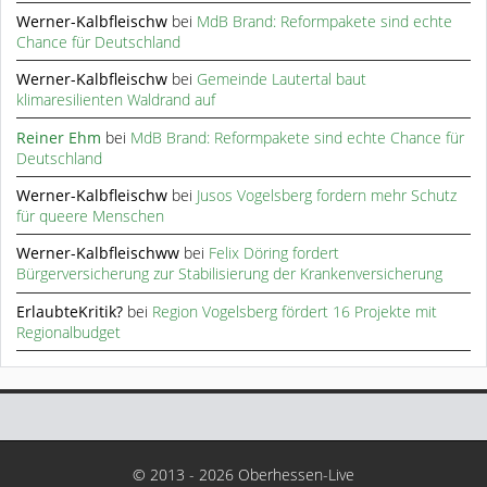
Werner-Kalbfleischw
bei
MdB Brand: Reformpakete sind echte
Chance für Deutschland
Werner-Kalbfleischw
bei
Gemeinde Lautertal baut
klimaresilienten Waldrand auf
Reiner Ehm
bei
MdB Brand: Reformpakete sind echte Chance für
Deutschland
Werner-Kalbfleischw
bei
Jusos Vogelsberg fordern mehr Schutz
für queere Menschen
Werner-Kalbfleischww
bei
Felix Döring fordert
Bürgerversicherung zur Stabilisierung der Krankenversicherung
ErlaubteKritik?
bei
Region Vogelsberg fördert 16 Projekte mit
Regionalbudget
© 2013 - 2026 Oberhessen-Live