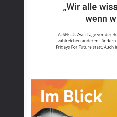
„Wir alle wis
Grebenau
Grebenhain
wenn wi
Herbstein
Kirtorf
Lautertal
ALSFELD. Zwei Tage vor der B
Mücke
zahlreichen anderen Ländern 
Fridays For Future statt. Auch
Schwalmtal
Ulrichstein
Wartenberg
Schwalm
Fulda
Gießen
Impressum
Datenschutzerklärung