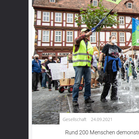
Kultur
Lifestyle
Wirtschaft
Vogelsberg
Alsfeld
Lauterbach
Romrod
Homberg
Ohm
Schotten
Schlitz
Antrifttal
Gesellschaft
24.09.2021
Feldatal
Freiensteinau
Rund 200 Menschen demonstri
Gemünden