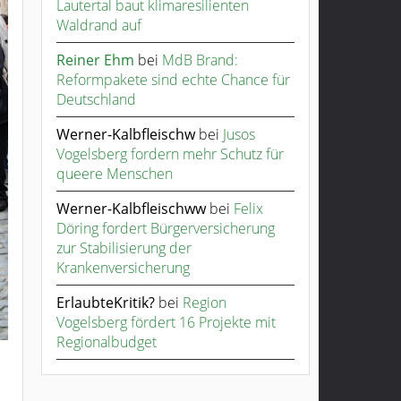
Lautertal baut klimaresilienten
Waldrand auf
Reiner Ehm
bei
MdB Brand:
Reformpakete sind echte Chance für
Deutschland
Werner-Kalbfleischw
bei
Jusos
Vogelsberg fordern mehr Schutz für
queere Menschen
Werner-Kalbfleischww
bei
Felix
Döring fordert Bürgerversicherung
zur Stabilisierung der
Krankenversicherung
ErlaubteKritik?
bei
Region
Vogelsberg fördert 16 Projekte mit
Regionalbudget