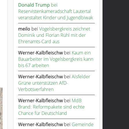
Donald Trump
bei
Reservistenkameradschaft Lautertal
veranstaltet Kinder und Jugendbiwak
meilo
bei
Vogelsbergkreis zeichnet
Dominik und Florian Rühl mit der
Ehrenamts-Card aus
Werner-Kalbfleischw
bei
Kaum ein
Bauarbeiter im Vogelsbergkreis kann
bis 67 arbeiten
Werner-Kalbfleischw
bei
Alsfelder
Grüne unterstützen AfD-
Verbotsverfahren
Werner-Kalbfleischw
bei
MdB
Brand: Reformpakete sind echte
Chance für Deutschland
Werner-Kalbfleischw
bei
Gemeinde