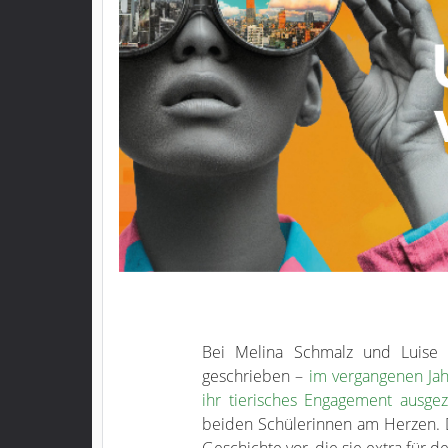
Bei Melina Schmalz und Luise K
geschrieben –
im vergangenen Ja
ihr tierisches Engagement ausgez
beiden Schülerinnen am Herzen. D