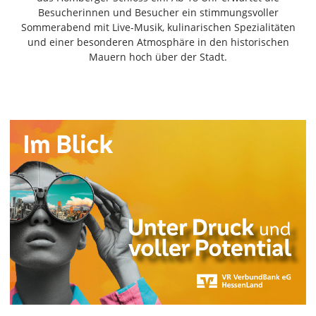
Freiensteinau
Besucherinnen und Besucher ein stimmungsvoller
Sommerabend mit Live-Musik, kulinarischen Spezialitäten
Gemünden
und einer besonderen Atmosphäre in den historischen
Grebenau
Mauern hoch über der Stadt.
Grebenhain
Herbstein
Kirtorf
Lautertal
Mücke
Schwalmtal
Ulrichstein
Wartenberg
Schwalm
Fulda
Gießen