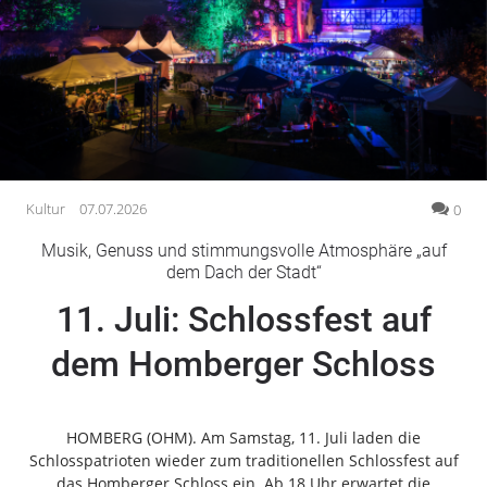
Gesellschaft
Gesundheit
Kultur
Lifestyle
Wirtschaft
Vogelsberg
Kultur
07.07.2026
0
Alsfeld
Musik, Genuss und stimmungsvolle Atmosphäre „auf
Lauterbach
dem Dach der Stadt“
Romrod
11. Juli: Schlossfest auf
Homberg
dem Homberger Schloss
Ohm
Schotten
Schlitz
HOMBERG (OHM). Am Samstag, 11. Juli laden die
Antrifttal
Schlosspatrioten wieder zum traditionellen Schlossfest auf
Feldatal
das Homberger Schloss ein. Ab 18 Uhr erwartet die