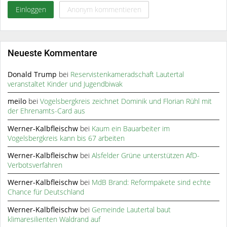
Einloggen
Anonym kommentieren
Neueste Kommentare
Donald Trump
bei
Reservistenkameradschaft Lautertal
veranstaltet Kinder und Jugendbiwak
meilo
bei
Vogelsbergkreis zeichnet Dominik und Florian Rühl mit
der Ehrenamts-Card aus
Werner-Kalbfleischw
bei
Kaum ein Bauarbeiter im
Vogelsbergkreis kann bis 67 arbeiten
Werner-Kalbfleischw
bei
Alsfelder Grüne unterstützen AfD-
Verbotsverfahren
Werner-Kalbfleischw
bei
MdB Brand: Reformpakete sind echte
Chance für Deutschland
Werner-Kalbfleischw
bei
Gemeinde Lautertal baut
klimaresilienten Waldrand auf