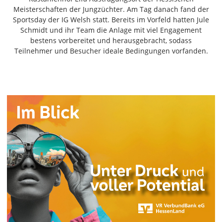
Freiensteinau
Meisterschaften der Jungzüchter. Am Tag danach fand der
Sportsday der IG Welsh statt. Bereits im Vorfeld hatten Jule
Gemünden
Schmidt und ihr Team die Anlage mit viel Engagement
Grebenau
bestens vorbereitet und herausgebracht, sodass
Grebenhain
Teilnehmer und Besucher ideale Bedingungen vorfanden.
Herbstein
Kirtorf
Lautertal
Mücke
Schwalmtal
Ulrichstein
Wartenberg
Schwalm
Fulda
Gießen