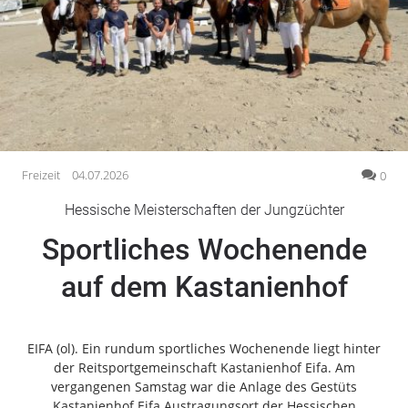
Gesellschaft
Gesundheit
Kultur
Lifestyle
Wirtschaft
Vogelsberg
Freizeit
04.07.2026
0
Alsfeld
Hessische Meisterschaften der Jungzüchter
Lauterbach
Sportliches Wochenende
Romrod
Homberg
auf dem Kastanienhof
Ohm
Schotten
Schlitz
EIFA (ol). Ein rundum sportliches Wochenende liegt hinter
der Reitsportgemeinschaft Kastanienhof Eifa. Am
Antrifttal
vergangenen Samstag war die Anlage des Gestüts
Feldatal
Kastanienhof Eifa Austragungsort der Hessischen