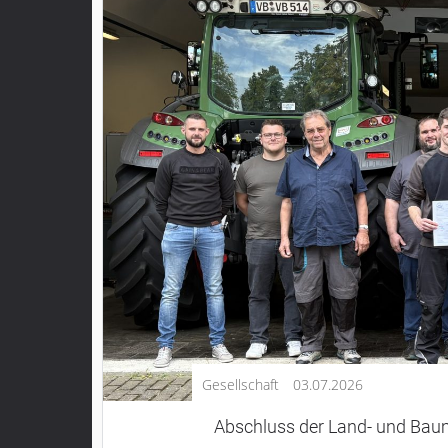
Kultur
Lifestyle
Wirtschaft
Vogelsberg
Alsfeld
Lauterbach
Romrod
Homberg
Ohm
Schotten
Schlitz
Antrifttal
Gesellschaft
03.07.2026
Feldatal
Freiensteinau
Abschluss der Land- und Bau
Gemünden