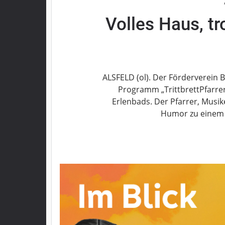
Grebenau
Volles Haus, t
Grebenhain
Herbstein
Kirtorf
Lautertal
ALSFELD (ol). Der Förderverein
Mücke
Programm „TrittbrettPfarrer
Schwalmtal
Erlenbads. Der Pfarrer, Musi
Ulrichstein
Humor zu einem
Wartenberg
Schwalm
Fulda
Gießen
Impressum
Datenschutzerklärung