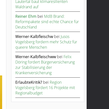
Lautertal baut klimaresilienten
Waldrand auf
Reiner Ehm
bei
MdB Brand:
Reformpakete sind echte Chance für
Deutschland
Werner-Kalbfleischw
bei
Jusos
Vogelsberg fordern mehr Schutz für
queere Menschen
Werner-Kalbfleischww
bei
Felix
Döring fordert Bürgerversicherung
zur Stabilisierung der
Krankenversicherung
ErlaubteKritik?
bei
Region
Vogelsberg fördert 16 Projekte mit
Regionalbudget