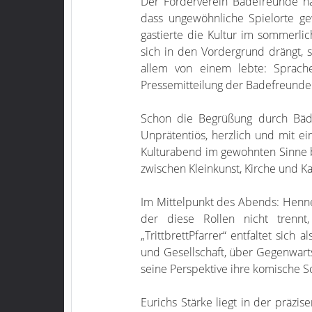
Der Förderverein Badefreunde ha
dass ungewöhnliche Spielorte ge
gastierte die Kultur im sommerlic
sich in den Vordergrund drängt, 
allem von einem lebte: Sprach
Pressemitteilung der Badefreunde
Schon die Begrüßung durch Bäde
Unprätentiös, herzlich und mit ei
Kulturabend im gewohnten Sinne b
zwischen Kleinkunst, Kirche und Ka
Im Mittelpunkt des Abends: Henner
der diese Rollen nicht trennt
„TrittbrettPfarrer“ entfaltet sich
und Gesellschaft, über Gegenwarts
seine Perspektive ihre komische Sc
Eurichs Stärke liegt in der präzi