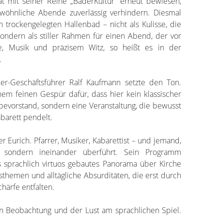
t mit seiner Reihe „BäderKultur“ erneut bewiesen,
wöhnliche Abende zuverlässig verhindern. Diesmal
h trockengelegten Hallenbad – nicht als Kulisse, die
sondern als stiller Rahmen für einen Abend, der vor
e, Musik und präzisem Witz, so heißt es in der
.
r-Geschäftsführer Ralf Kaufmann setzte den Ton.
nem feinen Gespür dafür, dass hier kein klassischer
evorstand, sondern eine Veranstaltung, die bewusst
barett pendelt.
 Eurich. Pfarrer, Musiker, Kabarettist – und jemand,
, sondern ineinander überführt. Sein Programm
 als sprachlich virtuos gebautes Panorama über Kirche
themen und alltägliche Absurditäten, die erst durch
härfe entfalten.
sen Beobachtung und der Lust am sprachlichen Spiel.