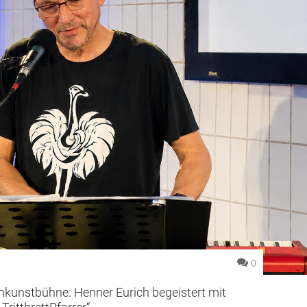
0
nkunstbühne: Henner Eurich begeistert mit