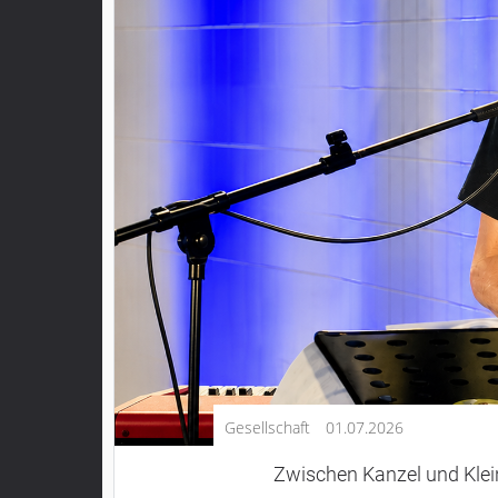
Kultur
Lifestyle
Wirtschaft
Vogelsberg
Alsfeld
Lauterbach
Romrod
Homberg
Ohm
Schotten
Schlitz
Antrifttal
Gesellschaft
01.07.2026
Feldatal
Freiensteinau
Zwischen Kanzel und Klei
Gemünden