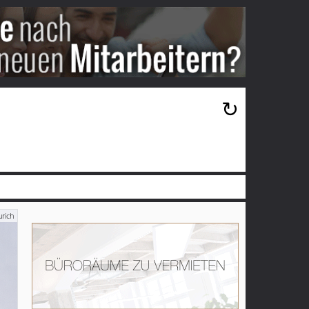
×
↻
rich