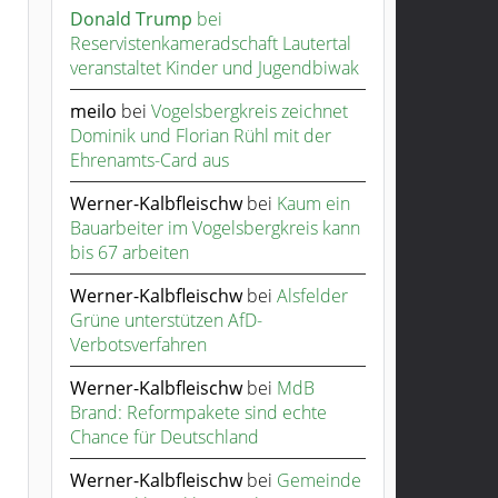
Donald Trump
bei
Reservistenkameradschaft Lautertal
veranstaltet Kinder und Jugendbiwak
meilo
bei
Vogelsbergkreis zeichnet
Dominik und Florian Rühl mit der
Ehrenamts-Card aus
Werner-Kalbfleischw
bei
Kaum ein
Bauarbeiter im Vogelsbergkreis kann
bis 67 arbeiten
Werner-Kalbfleischw
bei
Alsfelder
Grüne unterstützen AfD-
Verbotsverfahren
Werner-Kalbfleischw
bei
MdB
Brand: Reformpakete sind echte
Chance für Deutschland
Werner-Kalbfleischw
bei
Gemeinde