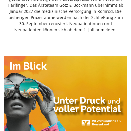
Freiensteinau
Harlfinger. Das Ärzteteam Götz & Böckmann übernimmt ab
Januar 2027 die medizinische Versorgung in Romrod. Die
Gemünden
bisherigen Praxisräume werden nach der Schließung zum
Grebenau
30. September renoviert. Neupatientinnen und
Grebenhain
Neupatienten können sich ab dem 1. Juli anmelden.
Herbstein
Kirtorf
Lautertal
Mücke
Schwalmtal
Ulrichstein
Wartenberg
Schwalm
Fulda
Gießen