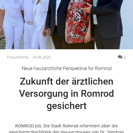
Gesellschaft
Gesundheit
Kultur
Lifestyle
Wirtschaft
Vogelsberg
Fokusthema
30.06.2026
0
Alsfeld
Neue hausärztliche Perspektive für Romrod
Lauterbach
Zukunft der ärztlichen
Romrod
Homberg
Versorgung in Romrod
Ohm
gesichert
Schotten
Schlitz
Antrifttal
ROMROD (ol). Die Stadt Romrod informiert über die
Feldatal
gesicherte Nachfolge der Hausarztpraxis von Dr. Stephan