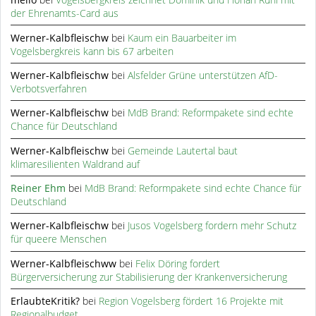
der Ehrenamts-Card aus
Werner-Kalbfleischw
bei
Kaum ein Bauarbeiter im
Vogelsbergkreis kann bis 67 arbeiten
Werner-Kalbfleischw
bei
Alsfelder Grüne unterstützen AfD-
Verbotsverfahren
Werner-Kalbfleischw
bei
MdB Brand: Reformpakete sind echte
Chance für Deutschland
Werner-Kalbfleischw
bei
Gemeinde Lautertal baut
klimaresilienten Waldrand auf
Reiner Ehm
bei
MdB Brand: Reformpakete sind echte Chance für
Deutschland
Werner-Kalbfleischw
bei
Jusos Vogelsberg fordern mehr Schutz
für queere Menschen
Werner-Kalbfleischww
bei
Felix Döring fordert
Bürgerversicherung zur Stabilisierung der Krankenversicherung
ErlaubteKritik?
bei
Region Vogelsberg fördert 16 Projekte mit
Regionalbudget