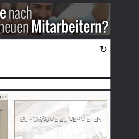
×
↻
Lips