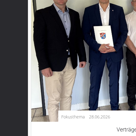
Kultur
Lifestyle
Wirtschaft
Vogelsberg
Alsfeld
Lauterbach
Romrod
Homberg
Ohm
Schotten
Schlitz
Antrifttal
Fokusthema
28.06.2026
Feldatal
Freiensteinau
Verträg
Gemünden