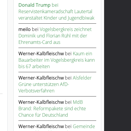
Donald Trump
bei
Reservistenkameradschaft Lautertal
veranstaltet Kinder und Jugendbiwak
meilo
bei
Vogelsbergkreis zeichnet
Dominik und Florian Rühl mit der
Ehrenamts-Card aus
Werner-Kalbfleischw
bei
Kaum ein
Bauarbeiter im Vogelsbergkreis kann
bis 67 arbeiten
Werner-Kalbfleischw
bei
Alsfelder
Grüne unterstützen AfD-
Verbotsverfahren
Werner-Kalbfleischw
bei
MdB
Brand: Reformpakete sind echte
Chance für Deutschland
Werner-Kalbfleischw
bei
Gemeinde