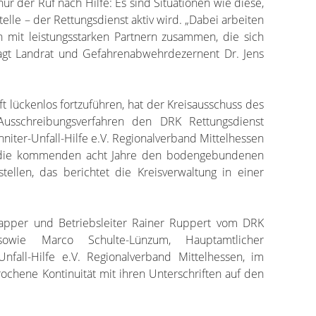
nur der Ruf nach Hilfe: Es sind Situationen wie diese,
telle – der Rettungsdienst aktiv wird. „Dabei arbeiten
en mit leistungsstarken Partnern zusammen, die sich
sagt Landrat und Gefahrenabwehrdezernent Dr. Jens
t lückenlos fortzuführen, hat der Kreisausschuss des
Ausschreibungsverfahren den DRK Rettungsdienst
niter-Unfall-Hilfe e.V. Regionalverband Mittelhessen
ür die kommenden acht Jahre den bodengebundenen
stellen, das berichtet die Kreisverwaltung in einer
Dapper und Betriebsleiter Rainer Ruppert vom DRK
 sowie Marco Schulte-Lünzum, Hauptamtlicher
Unfall-Hilfe e.V. Regionalverband Mittelhessen, im
ochene Kontinuität mit ihren Unterschriften auf den