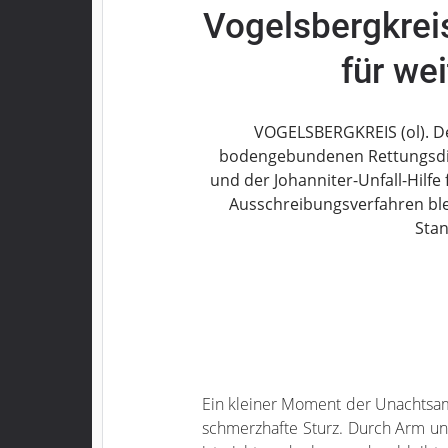
Vogelsbergkreis
Grebenau
Grebenhain
für we
Herbstein
Kirtorf
Lautertal
VOGELSBERGKREIS (ol). De
Mücke
bodengebundenen Rettungsdie
und der Johanniter-Unfall-Hilfe
Schwalmtal
Ausschreibungsverfahren ble
Ulrichstein
Stan
Wartenberg
Schwalm
Fulda
Gießen
Impressum
Ein kleiner Moment der Unachtsamk
schmerzhafte Sturz. Durch Arm u
Datenschutzerklärung