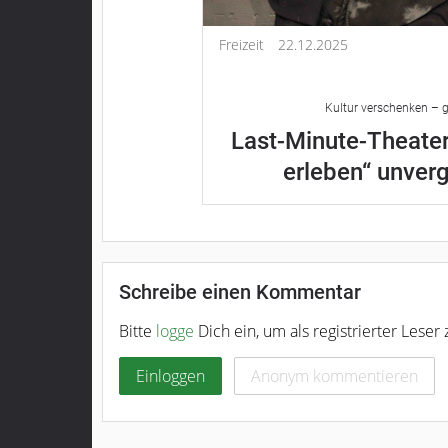
Freizeit
22.12.2025
Kultur verschenken – g
Last-Minute-Theater
erleben“ unver
Schreibe einen Kommentar
Bitte
logge
Dich ein, um als registrierter Lese
Einloggen
Anonym kommentieren