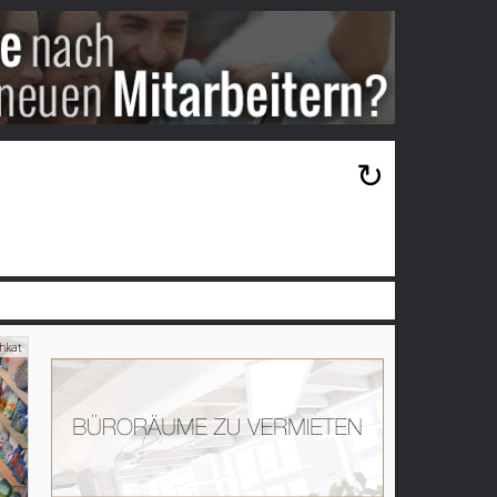
×
↻
hkat