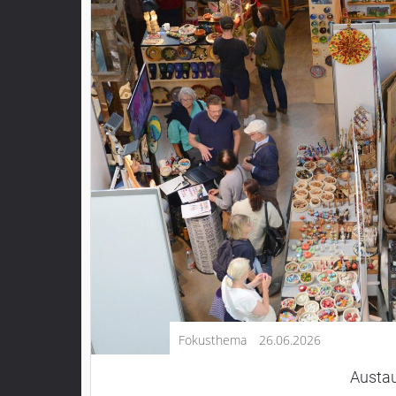
Kultur
Lifestyle
Wirtschaft
Vogelsberg
Alsfeld
Lauterbach
Romrod
Homberg
Ohm
Schotten
Schlitz
Antrifttal
Fokusthema
26.06.2026
Feldatal
Freiensteinau
Austau
Gemünden