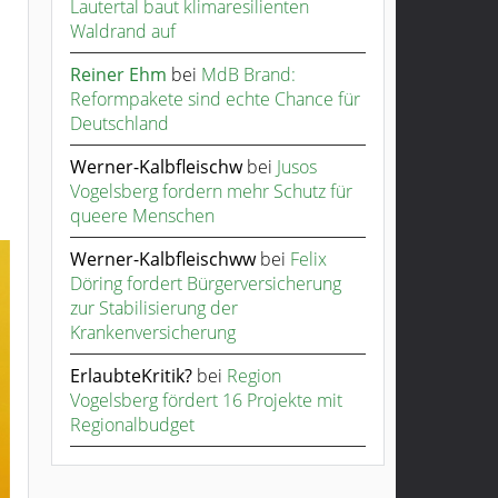
Lautertal baut klimaresilienten
Waldrand auf
Reiner Ehm
bei
MdB Brand:
Reformpakete sind echte Chance für
Deutschland
Werner-Kalbfleischw
bei
Jusos
Vogelsberg fordern mehr Schutz für
queere Menschen
Werner-Kalbfleischww
bei
Felix
Döring fordert Bürgerversicherung
zur Stabilisierung der
Krankenversicherung
ErlaubteKritik?
bei
Region
Vogelsberg fördert 16 Projekte mit
Regionalbudget