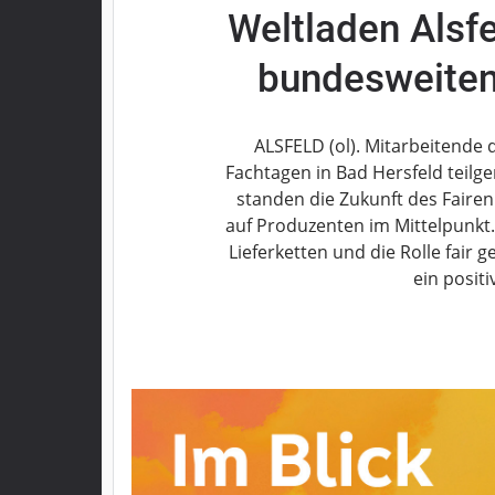
Weltladen Alsf
Grebenau
Grebenhain
bundesweiten
Herbstein
Kirtorf
Lautertal
ALSFELD (ol). Mitarbeitende 
Mücke
Fachtagen in Bad Hersfeld teil
standen die Zukunft des Faire
Schwalmtal
auf Produzenten im Mittelpunkt
Ulrichstein
Lieferketten und die Rolle fair 
Wartenberg
ein positi
Schwalm
Fulda
Gießen
Impressum
Datenschutzerklärung