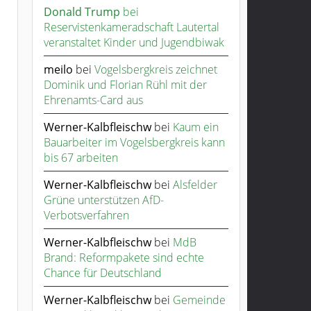
Donald Trump
bei
Reservistenkameradschaft Lautertal
veranstaltet Kinder und Jugendbiwak
meilo
bei
Vogelsbergkreis zeichnet
Dominik und Florian Rühl mit der
Ehrenamts-Card aus
Werner-Kalbfleischw
bei
Kaum ein
Bauarbeiter im Vogelsbergkreis kann
bis 67 arbeiten
Werner-Kalbfleischw
bei
Alsfelder
Grüne unterstützen AfD-
Verbotsverfahren
Werner-Kalbfleischw
bei
MdB
Brand: Reformpakete sind echte
Chance für Deutschland
Werner-Kalbfleischw
bei
Gemeinde