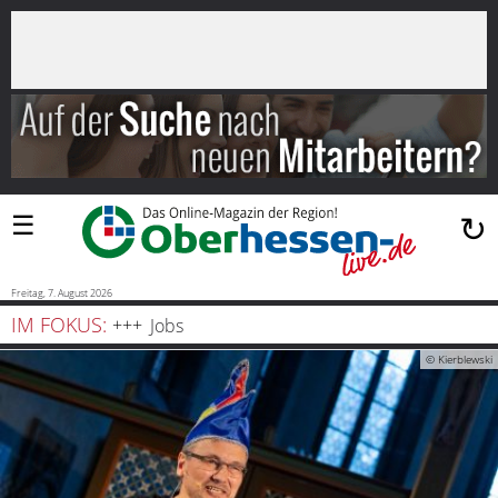
×
Suchen
…
Startseite
Blaulicht
☰
↻
Sport
Politik
Freitag, 7. August 2026
IM FOKUS:
Jobs
Bauen
© Kierblewski
und
Wohnen
Freizeit