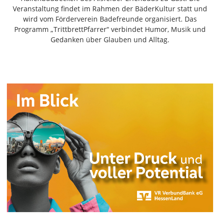
Freiensteinau
Veranstaltung findet im Rahmen der BäderKultur statt und
wird vom Förderverein Badefreunde organisiert. Das
Gemünden
Programm „TrittbrettPfarrer“ verbindet Humor, Musik und
Grebenau
Gedanken über Glauben und Alltag.
Grebenhain
Herbstein
Kirtorf
Lautertal
Mücke
Schwalmtal
Ulrichstein
Wartenberg
Schwalm
Fulda
Gießen