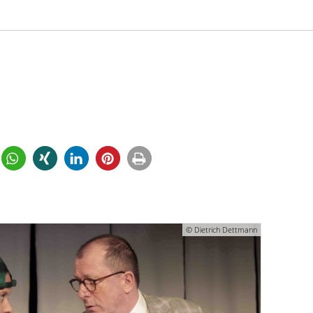
© Dietrich Dettmann