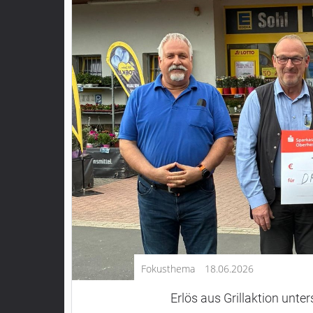
Kultur
Lifestyle
Wirtschaft
Vogelsberg
Alsfeld
Lauterbach
Romrod
Homberg
Ohm
Schotten
Schlitz
Antrifttal
Fokusthema
18.06.2026
Feldatal
Freiensteinau
Erlös aus Grillaktion unte
Gemünden