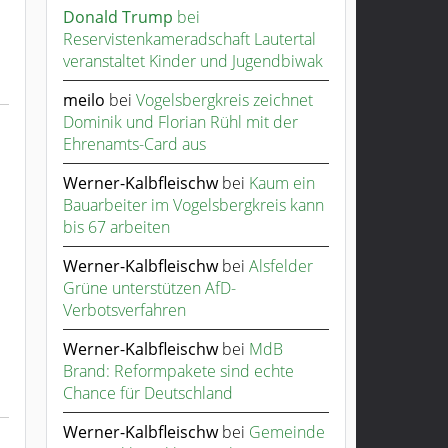
Donald Trump
bei
Reservistenkameradschaft Lautertal
veranstaltet Kinder und Jugendbiwak
meilo
bei
Vogelsbergkreis zeichnet
Dominik und Florian Rühl mit der
Ehrenamts-Card aus
Werner-Kalbfleischw
bei
Kaum ein
Bauarbeiter im Vogelsbergkreis kann
bis 67 arbeiten
Werner-Kalbfleischw
bei
Alsfelder
Grüne unterstützen AfD-
Verbotsverfahren
Werner-Kalbfleischw
bei
MdB
Brand: Reformpakete sind echte
Chance für Deutschland
Werner-Kalbfleischw
bei
Gemeinde