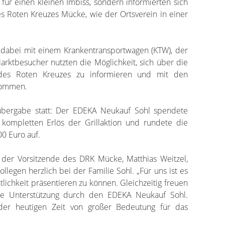
 für einen kleinen Imbiss, sondern informierten sich
des Roten Kreuzes Mücke, wie der Ortsverein in einer
 dabei mit einem Krankentransportwagen (KTW), der
arktbesucher nutzten die Möglichkeit, sich über die
 des Roten Kreuzes zu informieren und mit den
kommen.
nübergabe statt: Der EDEKA Neukauf Sohl spendete
ompletten Erlös der Grillaktion und rundete die
0 Euro auf.
der Vorsitzende des DRK Mücke, Matthias Weitzel,
legen herzlich bei der Familie Sohl. „Für uns ist es
ntlichkeit präsentieren zu können. Gleichzeitig freuen
ge Unterstützung durch den EDEKA Neukauf Sohl.
 der heutigen Zeit von großer Bedeutung für das