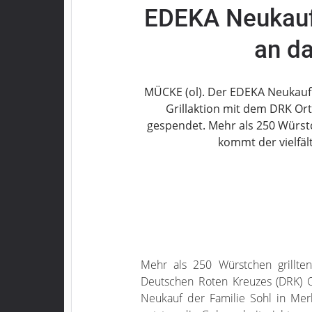
EDEKA Neukauf
Grebenau
Grebenhain
an d
Herbstein
Kirtorf
Lautertal
MÜCKE (ol). Der EDEKA Neukauf 
Mücke
Grillaktion mit dem DRK Or
gespendet. Mehr als 250 Würst
Schwalmtal
kommt der vielfäl
Ulrichstein
Wartenberg
Schwalm
Fulda
Gießen
Mehr als 250 Würstchen grillte
Impressum
Deutschen Roten Kreuzes (DRK) 
Neukauf der Familie Sohl in Me
Datenschutzerklärung