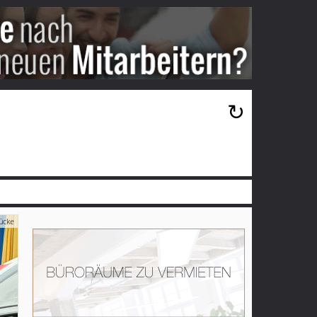
×
↻
ücke