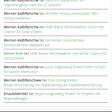
Werner-Kalbfleischw
bei
Kaum ein Bauarbeiter im
Vogelsbergkreis kann bis 67 arbeiten
Werner-Kalbfleischw
bei
Alsfelder Grüne unterstützen AfD-
Verbotsverfahren
Werner-Kalbfleischw
bei
MdB Brand: Reformpakete sind echte
Chance für Deutschland
Werner-Kalbfleischw
bei
Gemeinde Lautertal baut
klimaresilienten Waldrand auf
Reiner Ehm
bei
MdB Brand: Reformpakete sind echte Chance für
Deutschland
Werner-Kalbfleischw
bei
Jusos Vogelsberg fordern mehr Schutz
für queere Menschen
Werner-Kalbfleischww
bei
Felix Döring fordert
Bürgerversicherung zur Stabilisierung der Krankenversicherung
ErlaubteKritik?
bei
Region Vogelsberg fördert 16 Projekte mit
Regionalbudget