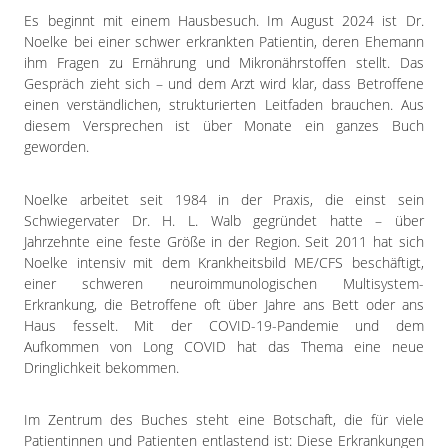
Impressum
Es beginnt mit einem Hausbesuch. Im August 2024 ist Dr.
Datenschutzerklärung
Noelke bei einer schwer erkrankten Patientin, deren Ehemann
ihm Fragen zu Ernährung und Mikronährstoffen stellt. Das
Gespräch zieht sich – und dem Arzt wird klar, dass Betroffene
einen verständlichen, strukturierten Leitfaden brauchen. Aus
diesem Versprechen ist über Monate ein ganzes Buch
geworden.
Noelke arbeitet seit 1984 in der Praxis, die einst sein
Schwiegervater Dr. H. L. Walb gegründet hatte – über
Jahrzehnte eine feste Größe in der Region. Seit 2011 hat sich
Noelke intensiv mit dem Krankheitsbild ME/CFS beschäftigt,
einer schweren neuroimmunologischen Multisystem-
Erkrankung, die Betroffene oft über Jahre ans Bett oder ans
Haus fesselt. Mit der COVID-19-Pandemie und dem
Aufkommen von Long COVID hat das Thema eine neue
Dringlichkeit bekommen.
Im Zentrum des Buches steht eine Botschaft, die für viele
Patientinnen und Patienten entlastend ist: Diese Erkrankungen