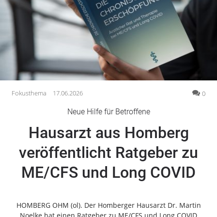
Gesellschaft
Gesundheit
Kultur
Lifestyle
Wirtschaft
Vogelsberg
Fokusthema
17.06.2026
0
Alsfeld
Neue Hilfe für Betroffene
Lauterbach
Hausarzt aus Homberg
Romrod
Homberg
veröffentlicht Ratgeber zu
Ohm
ME/CFS und Long COVID
Schotten
Schlitz
Antrifttal
HOMBERG OHM (ol). Der Homberger Hausarzt Dr. Martin
Feldatal
Noelke hat einen Ratgeber zu ME/CFS und Long COVID