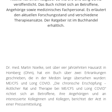
Freiensteinau
veröffentlicht. Das Buch richtet sich an Betroffene,
Angehörige sowie medizinisches Fachpersonal. Es erläutert
Gemünden
den aktuellen Forschungsstand und verschiedene
Grebenau
Therapieansätze. Der Ratgeber ist im Buchhandel
Grebenhain
erhältlich.
Herbstein
Kirtorf
Lautertal
Mücke
Schwalmtal
Ulrichstein
Dr. med. Martin Noelke, seit über vier Jahrzehnten Hausarzt in
Wartenberg
Homberg (Ohm), hat ein Buch über zwei Erkrankungen
geschrieben, die in der Medizin lange übersehen wurden:
Schwalm
ME/CFS und Long COVID. „Die chronische Erschöpfung –
Ärztlicher Rat und Therapie bei ME/CFS und Long COVID“
Fulda
richtet sich an Betroffene, ihre Angehörigen und an
Gießen
interessierte Kolleginnen und Kollegen, berichtet der Arzt in
einer Pressemitteilung.