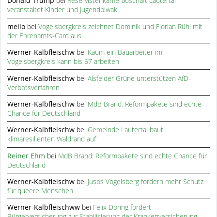
Donald Trump
bei
Reservistenkameradschaft Lautertal
veranstaltet Kinder und Jugendbiwak
meilo
bei
Vogelsbergkreis zeichnet Dominik und Florian Rühl mit
der Ehrenamts-Card aus
Werner-Kalbfleischw
bei
Kaum ein Bauarbeiter im
Vogelsbergkreis kann bis 67 arbeiten
Werner-Kalbfleischw
bei
Alsfelder Grüne unterstützen AfD-
Verbotsverfahren
Werner-Kalbfleischw
bei
MdB Brand: Reformpakete sind echte
Chance für Deutschland
Werner-Kalbfleischw
bei
Gemeinde Lautertal baut
klimaresilienten Waldrand auf
Reiner Ehm
bei
MdB Brand: Reformpakete sind echte Chance für
Deutschland
Werner-Kalbfleischw
bei
Jusos Vogelsberg fordern mehr Schutz
für queere Menschen
Werner-Kalbfleischww
bei
Felix Döring fordert
Bürgerversicherung zur Stabilisierung der Krankenversicherung