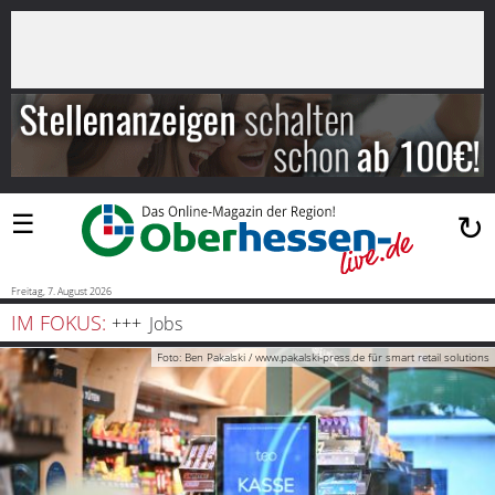
×
Suchen
…
Startseite
Blaulicht
☰
↻
Sport
Politik
Freitag, 7. August 2026
IM FOKUS:
Jobs
Bauen
Foto: Ben Pakalski / www.pakalski-press.de für smart retail solutions
und
Wohnen
Freizeit