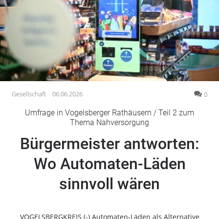
Gesellschaft
Gesundheit
Kultur
Lifestyle
Wirtschaft
Vogelsberg
Gesellschaft
06.06.2026
0
Alsfeld
Umfrage in Vogelsberger Rathäusern / Teil 2 zum
Lauterbach
Thema Nahversorgung
Romrod
Bürgermeister antworten:
Homberg
Wo Automaten-Läden
Ohm
Schotten
sinnvoll wären
Schlitz
Antrifttal
Feldatal
VOGELSBERGKREIS (-) Automaten-Läden als Alternative