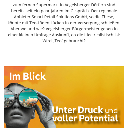
Freiensteinau
zum fernen Supermarkt in Vogelsberger Dörfern sind
bereits seit ein paar Jahren im Gespräch. Der regionale
Gemünden
Anbieter Smart Retail Solutions GmbH, so die These,
Grebenau
könnte mit Teo-Läden Lücken in der Versorgung schließen.
Grebenhain
Aber wo und wie? Vogelsberger Bürgermeister geben in
einer kleinen Umfrage Auskunft, ob die Idee realistisch ist:
Herbstein
Wird „Teo“ gebraucht?
Kirtorf
Lautertal
Mücke
Schwalmtal
Ulrichstein
Wartenberg
Schwalm
Fulda
Gießen