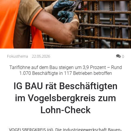
Gesellschaft
Gesundheit
Kultur
Lifestyle
Wirtschaft
Vogelsberg
Fokusthema
22.05.2026
0
Alsfeld
Tariflöhne auf dem Bau steigen um 3,9 Prozent – Rund
Lauterbach
1.070 Beschäftigte in 117 Betrieben betroffen
Romrod
IG BAU rät Beschäftigten
Homberg
im Vogelsbergkreis zum
Ohm
Schotten
Lohn-Check
Schlitz
Antrifttal
Feldatal
VOGELSBERGKREIS (ol). Die Industriegewerkschaft Bauen-