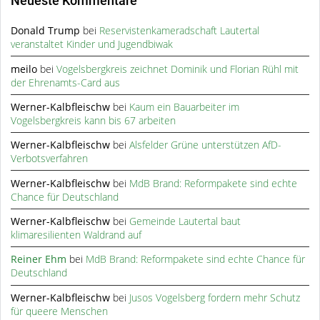
Neueste Kommentare
Donald Trump
bei
Reservistenkameradschaft Lautertal
veranstaltet Kinder und Jugendbiwak
meilo
bei
Vogelsbergkreis zeichnet Dominik und Florian Rühl mit
der Ehrenamts-Card aus
Werner-Kalbfleischw
bei
Kaum ein Bauarbeiter im
Vogelsbergkreis kann bis 67 arbeiten
Werner-Kalbfleischw
bei
Alsfelder Grüne unterstützen AfD-
Verbotsverfahren
Werner-Kalbfleischw
bei
MdB Brand: Reformpakete sind echte
Chance für Deutschland
Werner-Kalbfleischw
bei
Gemeinde Lautertal baut
klimaresilienten Waldrand auf
Reiner Ehm
bei
MdB Brand: Reformpakete sind echte Chance für
Deutschland
Werner-Kalbfleischw
bei
Jusos Vogelsberg fordern mehr Schutz
für queere Menschen