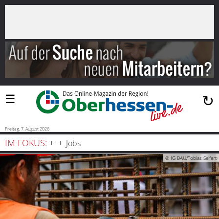
×
Suchen
…
Startseite
Blaulicht
☰
↻
Sport
Politik
Freitag, 7. August 2026
IM FOKUS:
Jobs
Bauen
© IG BAU/Tobias Seifert
und
Wohnen
Freizeit