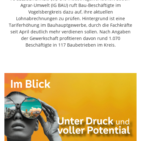
Freiensteinau
Agrar-Umwelt (IG BAU) ruft Bau-Beschäftigte im
Vogelsbergkreis dazu auf, ihre aktuellen
Gemünden
Lohnabrechnungen zu prüfen. Hintergrund ist eine
Grebenau
Tariferhöhung im Bauhauptgewerbe, durch die Fachkräfte
Grebenhain
seit April deutlich mehr verdienen sollen. Nach Angaben
der Gewerkschaft profitieren davon rund 1.070
Herbstein
Beschäftigte in 117 Baubetrieben im Kreis.
Kirtorf
Lautertal
Mücke
Schwalmtal
Ulrichstein
Wartenberg
Schwalm
Fulda
Gießen