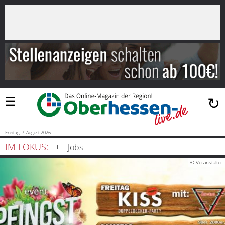
×
Suchen
…
Startseite
Blaulicht
☰
↻
Sport
Politik
Freitag, 7. August 2026
IM FOKUS:
Jobs
Bauen
© Veranstalter
und
Wohnen
Freizeit