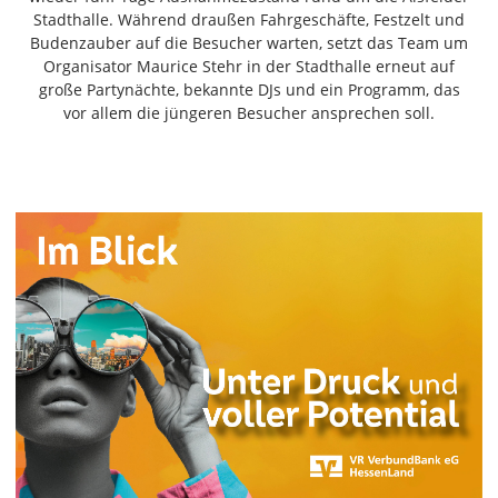
Freiensteinau
Stadthalle. Während draußen Fahrgeschäfte, Festzelt und
Budenzauber auf die Besucher warten, setzt das Team um
Gemünden
Organisator Maurice Stehr in der Stadthalle erneut auf
Grebenau
große Partynächte, bekannte DJs und ein Programm, das
Grebenhain
vor allem die jüngeren Besucher ansprechen soll.
Herbstein
Kirtorf
Lautertal
Mücke
Schwalmtal
Ulrichstein
Wartenberg
Schwalm
Fulda
Gießen