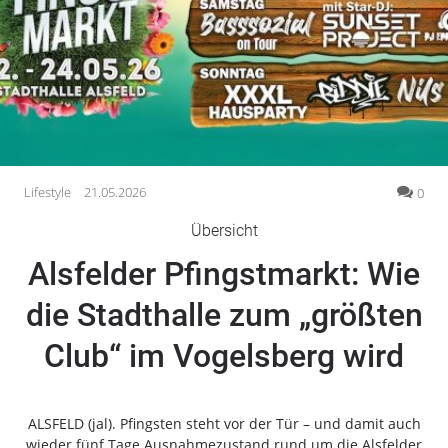
Gesellschaft
Gesundheit
Kultur
Lifestyle
Wirtschaft
Vogelsberg
Lifestyle
21.05.2026
0
Alsfeld
Übersicht
Lauterbach
Alsfelder Pfingstmarkt: Wie
Romrod
Homberg
die Stadthalle zum „größten
Ohm
Club“ im Vogelsberg wird
Schotten
Schlitz
Antrifttal
ALSFELD (jal). Pfingsten steht vor der Tür – und damit auch
Feldatal
wieder fünf Tage Ausnahmezustand rund um die Alsfelder