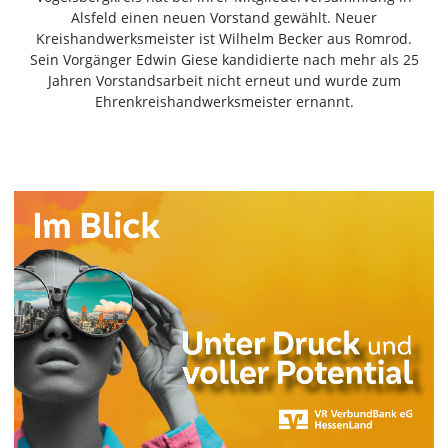
Freiensteinau
Alsfeld einen neuen Vorstand gewählt. Neuer
Kreishandwerksmeister ist Wilhelm Becker aus Romrod.
Gemünden
Sein Vorgänger Edwin Giese kandidierte nach mehr als 25
Grebenau
Jahren Vorstandsarbeit nicht erneut und wurde zum
Grebenhain
Ehrenkreishandwerksmeister ernannt.
Herbstein
Kirtorf
Lautertal
Mücke
Schwalmtal
Ulrichstein
Wartenberg
Schwalm
Fulda
Gießen