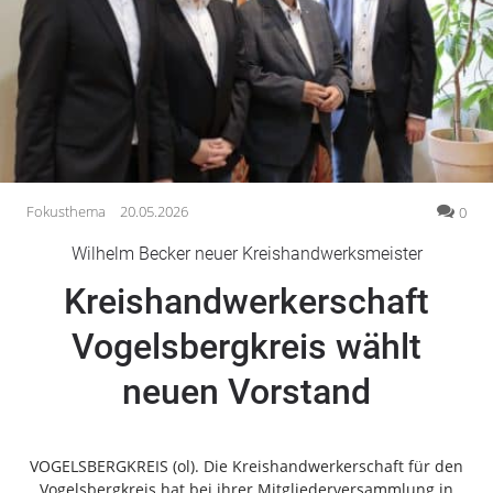
Gesellschaft
Gesundheit
Kultur
Lifestyle
Wirtschaft
Vogelsberg
Fokusthema
20.05.2026
0
Alsfeld
Wilhelm Becker neuer Kreishandwerksmeister
Lauterbach
Kreishandwerkerschaft
Romrod
Homberg
Vogelsbergkreis wählt
Ohm
neuen Vorstand
Schotten
Schlitz
Antrifttal
VOGELSBERGKREIS (ol). Die Kreishandwerkerschaft für den
Feldatal
Vogelsbergkreis hat bei ihrer Mitgliederversammlung in