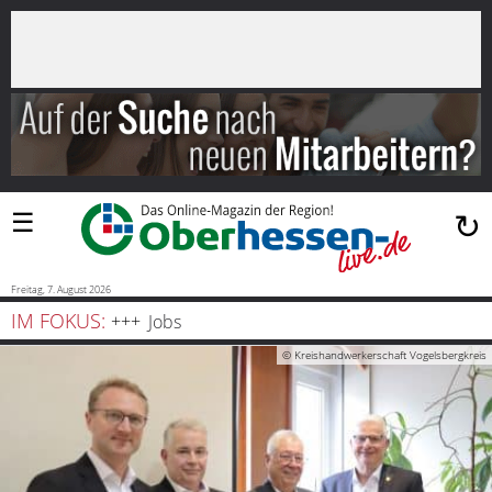
×
Suchen
…
Startseite
Blaulicht
☰
↻
Sport
Politik
Freitag, 7. August 2026
IM FOKUS:
Jobs
Bauen
© Kreishandwerkerschaft Vogelsbergkreis
und
Wohnen
Freizeit