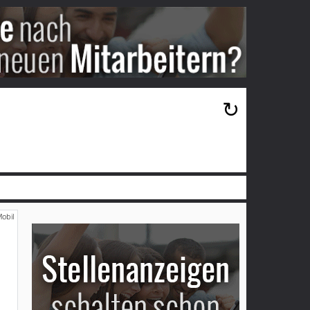
×
↻
obil