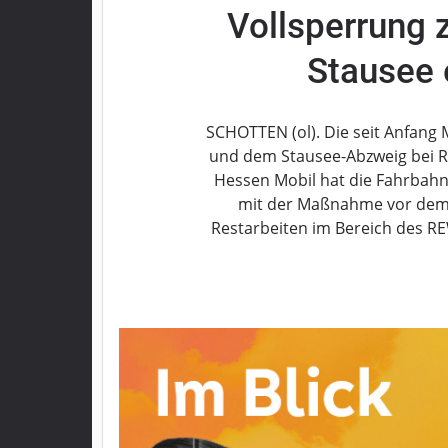
Vollsperrung 
Grebenau
Grebenhain
Stausee 
Herbstein
Kirtorf
Lautertal
SCHOTTEN (ol). Die seit Anfang
Mücke
und dem Stausee-Abzweig bei Ra
Hessen Mobil hat die Fahrbahn
Schwalmtal
mit der Maßnahme vor dem u
Ulrichstein
Restarbeiten im Bereich des R
Wartenberg
Schwalm
Fulda
Gießen
Impressum
Datenschutzerklärung