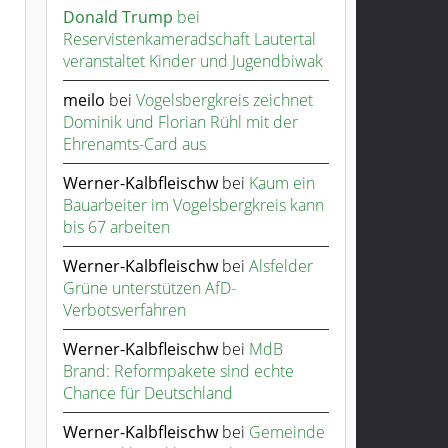
Donald Trump
bei
Reservistenkameradschaft Lautertal
veranstaltet Kinder und Jugendbiwak
meilo
bei
Vogelsbergkreis zeichnet
Dominik und Florian Rühl mit der
Ehrenamts-Card aus
Werner-Kalbfleischw
bei
Kaum ein
Bauarbeiter im Vogelsbergkreis kann
bis 67 arbeiten
Werner-Kalbfleischw
bei
Alsfelder
Grüne unterstützen AfD-
Verbotsverfahren
Werner-Kalbfleischw
bei
MdB
Brand: Reformpakete sind echte
Chance für Deutschland
Werner-Kalbfleischw
bei
Gemeinde