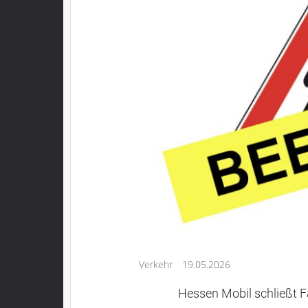
Kultur
Lifestyle
Wirtschaft
Vogelsberg
Alsfeld
Lauterbach
Romrod
Homberg
Ohm
Schotten
Schlitz
Antrifttal
Verkehr
19.05.2026
Feldatal
Freiensteinau
Hessen Mobil schließt F
Gemünden