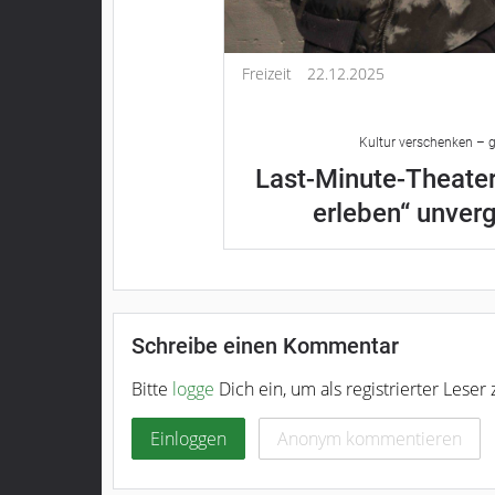
Freizeit
22.12.2025
Kultur verschenken – g
Last-Minute-Theater
erleben“ unver
Schreibe einen Kommentar
Bitte
logge
Dich ein, um als registrierter Lese
Einloggen
Anonym kommentieren