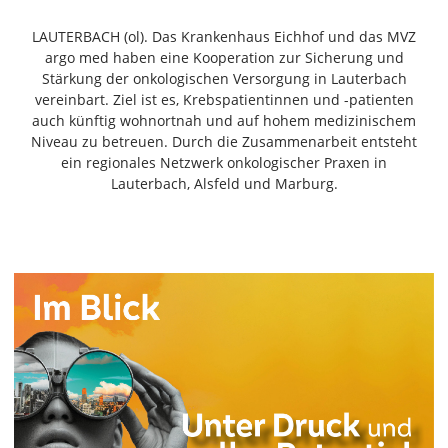
Freiensteinau
LAUTERBACH (ol). Das Krankenhaus Eichhof und das MVZ
Gemünden
argo med haben eine Kooperation zur Sicherung und
Grebenau
Stärkung der onkologischen Versorgung in Lauterbach
Grebenhain
vereinbart. Ziel ist es, Krebspatientinnen und -patienten
auch künftig wohnortnah und auf hohem medizinischem
Herbstein
Niveau zu betreuen. Durch die Zusammenarbeit entsteht
Kirtorf
ein regionales Netzwerk onkologischer Praxen in
Lautertal
Lauterbach, Alsfeld und Marburg.
Mücke
Schwalmtal
Ulrichstein
Wartenberg
Schwalm
Fulda
Gießen