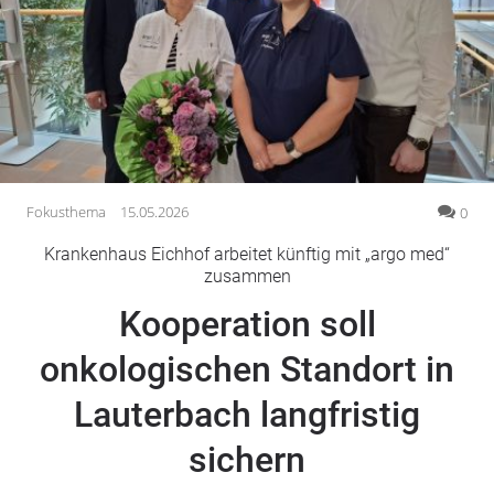
Gesellschaft
Gesundheit
Kultur
Lifestyle
Wirtschaft
Vogelsberg
Fokusthema
15.05.2026
0
Alsfeld
Krankenhaus Eichhof arbeitet künftig mit „argo med“
Lauterbach
zusammen
Romrod
Kooperation soll
Homberg
onkologischen Standort in
Ohm
Schotten
Lauterbach langfristig
Schlitz
Antrifttal
sichern
Feldatal