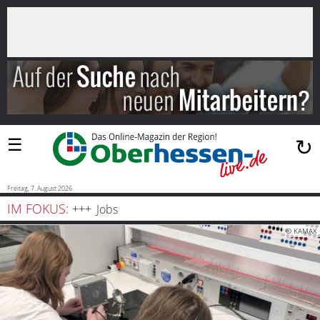
×
Suchen
…
Startseite
Blaulicht
☰
↻
Sport
Politik
Freitag, 7. August 2026
IM FOKUS:
Jobs
Bauen
© KAMAX
und
Wohnen
Freizeit