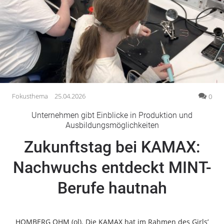
Gesellschaft
Gesundheit
Kultur
Lifestyle
Wirtschaft
Vogelsberg
Fokusthema
25.04.2026
0
Alsfeld
Unternehmen gibt Einblicke in Produktion und
Lauterbach
Ausbildungsmöglichkeiten
Romrod
Zukunftstag bei KAMAX:
Homberg
Nachwuchs entdeckt MINT-
Ohm
Schotten
Berufe hautnah
Schlitz
Antrifttal
Feldatal
HOMBERG OHM (ol). Die KAMAX hat im Rahmen des Girls’