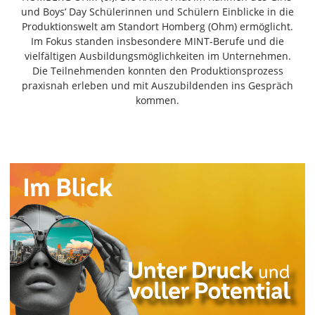
Freiensteinau
und Boys’ Day Schülerinnen und Schülern Einblicke in die
Produktionswelt am Standort Homberg (Ohm) ermöglicht.
Gemünden
Im Fokus standen insbesondere MINT-Berufe und die
Grebenau
vielfältigen Ausbildungsmöglichkeiten im Unternehmen.
Grebenhain
Die Teilnehmenden konnten den Produktionsprozess
praxisnah erleben und mit Auszubildenden ins Gespräch
Herbstein
kommen.
Kirtorf
Lautertal
Mücke
Schwalmtal
Ulrichstein
Wartenberg
Schwalm
Fulda
Gießen