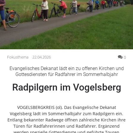
Gesellschaft
Gesundheit
Kultur
Lifestyle
Wirtschaft
Vogelsberg
Fokusthema
22.04.2026
0
Alsfeld
Evangelisches Dekanat lädt ein zu offenen Kirchen und
Lauterbach
Gottesdiensten für Radfahrer im Sommerhalbjahr
Romrod
Radpilgern im Vogelsberg
Homberg
Ohm
Schotten
VOGELSBERGKREIS (ol). Das Evangelische Dekanat
Schlitz
Vogelsberg lädt im Sommerhalbjahr zum Radpilgern ein.
Entlang bekannter Radwege öffnen zahlreiche Kirchen ihre
Antrifttal
Türen für Radfahrerinnen und Radfahrer. Ergänzend
Feldatal
werden spezielle Gottesdienste und geführte Touren