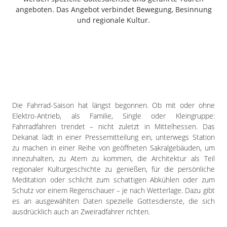
Freiensteinau
angeboten. Das Angebot verbindet Bewegung, Besinnung
und regionale Kultur.
Gemünden
Grebenau
Grebenhain
Herbstein
Kirtorf
Lautertal
Mücke
Die Fahrrad-Saison hat längst begonnen. Ob mit oder ohne
Elektro-Antrieb, als Familie, Single oder Kleingruppe:
Schwalmtal
Fahrradfahren trendet – nicht zuletzt in Mittelhessen. Das
Ulrichstein
Dekanat lädt in einer Pressemitteilung ein, unterwegs Station
Wartenberg
zu machen in einer Reihe von geöffneten Sakralgebäuden, um
innezuhalten, zu Atem zu kommen, die Architektur als Teil
Schwalm
regionaler Kulturgeschichte zu genießen, für die persönliche
Meditation oder schlicht zum schattigen Abkühlen oder zum
Fulda
Schutz vor einem Regenschauer – je nach Wetterlage. Dazu gibt
Gießen
es an ausgewählten Daten spezielle Gottesdienste, die sich
ausdrücklich auch an Zweiradfahrer richten.