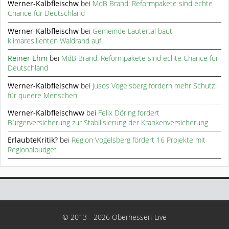
Werner-Kalbfleischw
bei
MdB Brand: Reformpakete sind echte
Chance für Deutschland
Werner-Kalbfleischw
bei
Gemeinde Lautertal baut
klimaresilienten Waldrand auf
Reiner Ehm
bei
MdB Brand: Reformpakete sind echte Chance für
Deutschland
Werner-Kalbfleischw
bei
Jusos Vogelsberg fordern mehr Schutz
für queere Menschen
Werner-Kalbfleischww
bei
Felix Döring fordert
Bürgerversicherung zur Stabilisierung der Krankenversicherung
ErlaubteKritik?
bei
Region Vogelsberg fördert 16 Projekte mit
Regionalbudget
© 2013 - 2026 Oberhessen-Live