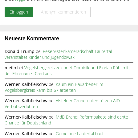
Einloggen
Anonym kommentieren
Neueste Kommentare
Donald Trump
bei
Reservistenkameradschaft Lautertal
veranstaltet Kinder und Jugendbiwak
meilo
bei
Vogelsbergkreis zeichnet Dominik und Florian Rühl mit
der Ehrenamts-Card aus
Werner-Kalbfleischw
bei
Kaum ein Bauarbeiter im
Vogelsbergkreis kann bis 67 arbeiten
Werner-Kalbfleischw
bei
Alsfelder Grüne unterstützen AfD-
Verbotsverfahren
Werner-Kalbfleischw
bei
MdB Brand: Reformpakete sind echte
Chance für Deutschland
Werner-Kalbfleischw
bei
Gemeinde Lautertal baut