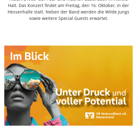
Freiensteinau
Halt. Das Konzert findet am Freitag, den 16. Oktober, in der
Hessenhalle statt. Neben der Band werden die Wilde Jungs
Gemünden
sowie weitere Special Guests erwartet.
Grebenau
Grebenhain
Herbstein
Kirtorf
Lautertal
Mücke
Schwalmtal
Ulrichstein
Wartenberg
Schwalm
Fulda
Gießen