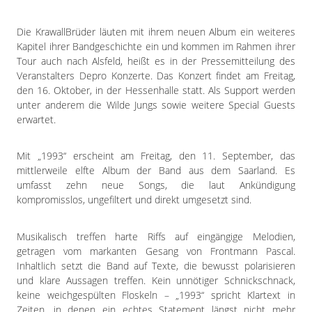
Impressum
Datenschutzerklärung
Die KrawallBrüder läuten mit ihrem neuen Album ein weiteres
Kapitel ihrer Bandgeschichte ein und kommen im Rahmen ihrer
Tour auch nach Alsfeld, heißt es in der Pressemitteilung des
Veranstalters Depro Konzerte. Das Konzert findet am Freitag,
den 16. Oktober, in der Hessenhalle statt. Als Support werden
unter anderem die Wilde Jungs sowie weitere Special Guests
erwartet.
Mit „1993“ erscheint am Freitag, den 11. September, das
mittlerweile elfte Album der Band aus dem Saarland. Es
umfasst zehn neue Songs, die laut Ankündigung
kompromisslos, ungefiltert und direkt umgesetzt sind.
Musikalisch treffen harte Riffs auf eingängige Melodien,
getragen vom markanten Gesang von Frontmann Pascal.
Inhaltlich setzt die Band auf Texte, die bewusst polarisieren
und klare Aussagen treffen. Kein unnötiger Schnickschnack,
keine weichgespülten Floskeln – „1993“ spricht Klartext in
Zeiten, in denen ein echtes Statement längst nicht mehr