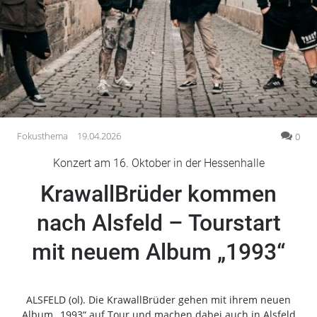
Gesellschaft
Gesundheit
Kultur
Lifestyle
Wirtschaft
Vogelsberg
Fokusthema
19.04.2026
0
Alsfeld
Konzert am 16. Oktober in der Hessenhalle
Lauterbach
KrawallBrüder kommen
Romrod
Homberg
nach Alsfeld – Tourstart
Ohm
mit neuem Album „1993“
Schotten
Schlitz
Antrifttal
ALSFELD (ol). Die KrawallBrüder gehen mit ihrem neuen
Feldatal
Album „1993“ auf Tour und machen dabei auch in Alsfeld