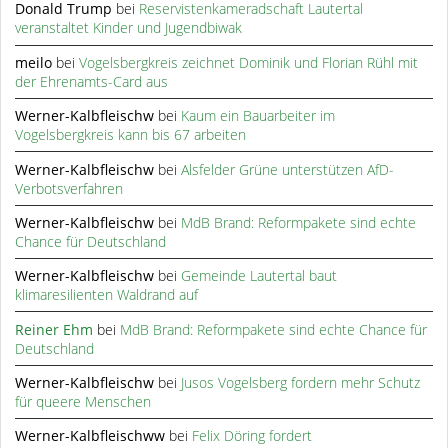
Donald Trump
bei
Reservistenkameradschaft Lautertal
veranstaltet Kinder und Jugendbiwak
meilo
bei
Vogelsbergkreis zeichnet Dominik und Florian Rühl mit
der Ehrenamts-Card aus
Werner-Kalbfleischw
bei
Kaum ein Bauarbeiter im
Vogelsbergkreis kann bis 67 arbeiten
Werner-Kalbfleischw
bei
Alsfelder Grüne unterstützen AfD-
Verbotsverfahren
Werner-Kalbfleischw
bei
MdB Brand: Reformpakete sind echte
Chance für Deutschland
Werner-Kalbfleischw
bei
Gemeinde Lautertal baut
klimaresilienten Waldrand auf
Reiner Ehm
bei
MdB Brand: Reformpakete sind echte Chance für
Deutschland
Werner-Kalbfleischw
bei
Jusos Vogelsberg fordern mehr Schutz
für queere Menschen
Werner-Kalbfleischww
bei
Felix Döring fordert