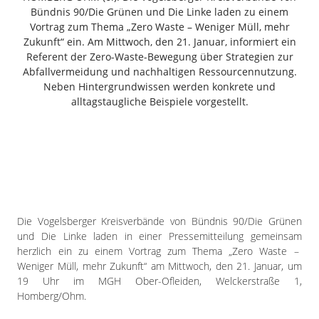
Freiensteinau
Bündnis 90/Die Grünen und Die Linke laden zu einem
Vortrag zum Thema „Zero Waste – Weniger Müll, mehr
Gemünden
Zukunft“ ein. Am Mittwoch, den 21. Januar, informiert ein
Grebenau
Referent der Zero-Waste-Bewegung über Strategien zur
Grebenhain
Abfallvermeidung und nachhaltigen Ressourcennutzung.
Neben Hintergrundwissen werden konkrete und
Herbstein
alltagstaugliche Beispiele vorgestellt.
Kirtorf
Lautertal
Mücke
Schwalmtal
Ulrichstein
Wartenberg
Die Vogelsberger Kreisverbände von Bündnis 90/Die Grünen
Schwalm
und Die Linke laden in einer Pressemitteilung gemeinsam
herzlich ein zu einem Vortrag zum Thema „Zero Waste –
Fulda
Weniger Müll, mehr Zukunft“ am Mittwoch, den 21. Januar, um
Gießen
19 Uhr im MGH Ober-Ofleiden, Welckerstraße 1,
Homberg/Ohm.