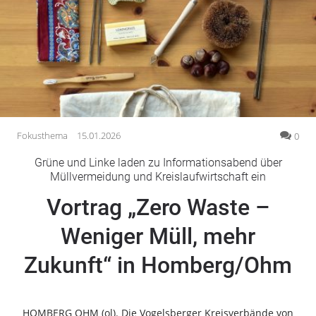
Gesellschaft
Gesundheit
Kultur
Lifestyle
Wirtschaft
Vogelsberg
Fokusthema
15.01.2026
0
Alsfeld
Grüne und Linke laden zu Informationsabend über
Lauterbach
Müllvermeidung und Kreislaufwirtschaft ein
Romrod
Vortrag „Zero Waste –
Homberg
Weniger Müll, mehr
Ohm
Schotten
Zukunft“ in Homberg/Ohm
Schlitz
Antrifttal
Feldatal
HOMBERG OHM (ol). Die Vogelsberger Kreisverbände von