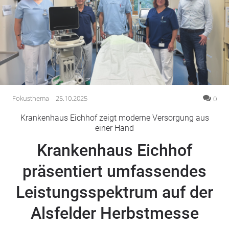
Gesellschaft
Gesundheit
Kultur
Lifestyle
Wirtschaft
Vogelsberg
Fokusthema
25.10.2025
0
Alsfeld
Krankenhaus Eichhof zeigt moderne Versorgung aus
Lauterbach
einer Hand
Romrod
Krankenhaus Eichhof
Homberg
präsentiert umfassendes
Ohm
Schotten
Leistungsspektrum auf der
Schlitz
Antrifttal
Alsfelder Herbstmesse
Feldatal