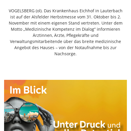
Freiensteinau
VOGELSBERG (ol). Das Krankenhaus Eichhof in Lauterbach
Gemünden
ist auf der Alsfelder Herbstmesse vom 31. Oktober bis 2.
Grebenau
November mit einem eigenen Stand vertreten. Unter dem
Grebenhain
Motto „Medizinische Kompetenz im Dialog“ informieren
Ärztinnen, Ärzte, Pflegekräfte und
Herbstein
Verwaltungsmitarbeitende über das breite medizinische
Kirtorf
Angebot des Hauses – von der Notaufnahme bis zur
Lautertal
Nachsorge.
Mücke
Schwalmtal
Ulrichstein
Wartenberg
Schwalm
Fulda
Gießen