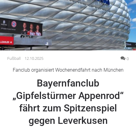
Gesellschaft
Gesundheit
Kultur
Lifestyle
Wirtschaft
Vogelsberg
Fußball
12.10.2025
0
Alsfeld
Fanclub organisiert Wochenendfahrt nach München
Lauterbach
Bayernfanclub
Romrod
Homberg
„Gipfelstürmer Appenrod“
Ohm
fährt zum Spitzenspiel
Schotten
Schlitz
gegen Leverkusen
Antrifttal
Feldatal