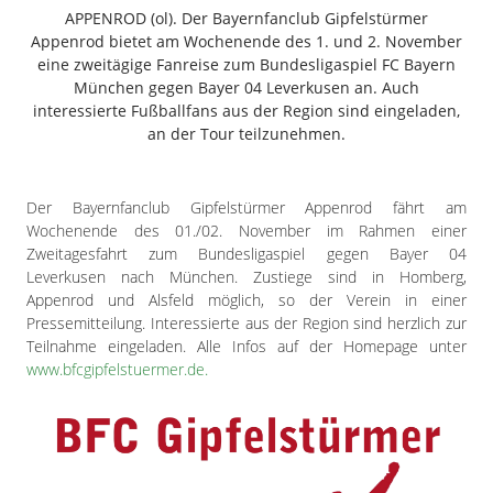
Freiensteinau
APPENROD (ol). Der Bayernfanclub Gipfelstürmer
Appenrod bietet am Wochenende des 1. und 2. November
Gemünden
eine zweitägige Fanreise zum Bundesligaspiel FC Bayern
Grebenau
München gegen Bayer 04 Leverkusen an. Auch
Grebenhain
interessierte Fußballfans aus der Region sind eingeladen,
an der Tour teilzunehmen.
Herbstein
Kirtorf
Lautertal
Der Bayernfanclub Gipfelstürmer Appenrod fährt am
Mücke
Wochenende des 01./02. November im Rahmen einer
Schwalmtal
Zweitagesfahrt zum Bundesligaspiel gegen Bayer 04
Leverkusen nach München. Zustiege sind in Homberg,
Ulrichstein
Appenrod und Alsfeld möglich, so der Verein in einer
Wartenberg
Pressemitteilung. Interessierte aus der Region sind herzlich zur
Teilnahme eingeladen. Alle Infos auf der Homepage unter
Schwalm
www.bfcgipfelstuermer.de.
Fulda
Gießen